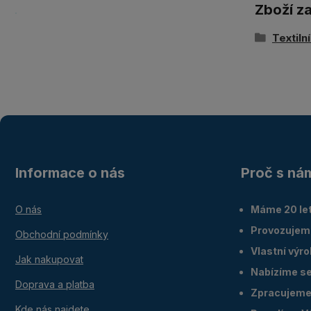
Zboží z
Textiln
Informace o nás
Proč s ná
O nás
Máme 20 let
Provozujem
Obchodní podmínky
Vlastní výr
Jak nakupovat
Nabízíme ser
Doprava a platba
Zpracujeme 
Kde nás najdete