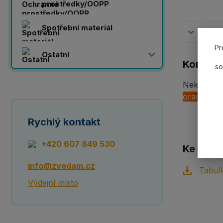
prostředky/OOPP
Spotřební materiál
Komplet
Pr
Ostatní
Komplet
so
Nekonečn
oranžová
Rychlý kontakt
+420 607 849 530
Ke staže
info@zvedam.cz
Tabulk
Výdejní místo