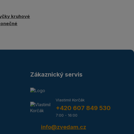
yčky kruhové
konečné
Zákaznický servis
Vlastimil Korčák
+420 607 849 530
7:00 - 16:00
info@zvedam.cz