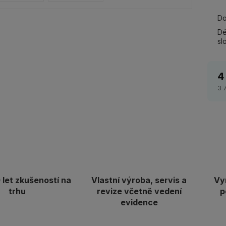
Do
Dé
sl
4
3 
let zkušeností na
Vlastní výroba, servis a
Vy
trhu
revize včetně vedení
p
evidence