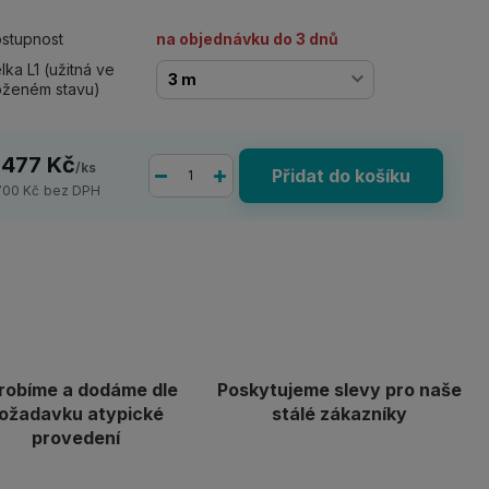
stupnost
na objednávku do 3 dnů
lka L1 (užitná ve
oženém stavu)
 477 Kč
/
ks
Přidat do košíku
700 Kč
bez DPH
robíme a dodáme dle
Poskytujeme slevy pro naše
ožadavku atypické
stálé zákazníky
provedení