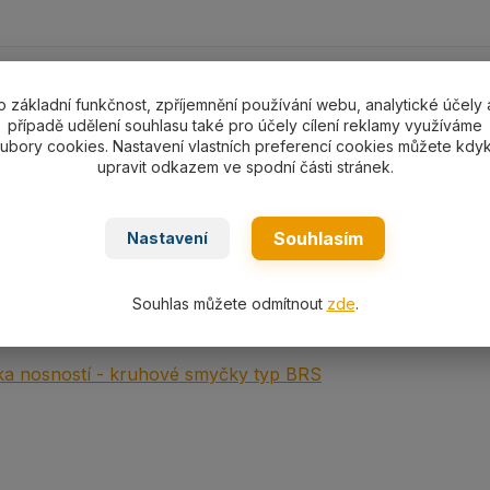
ní specifikace
o základní funkčnost, zpříjemnění používání webu, analytické účely 
případě udělení souhlasu také pro účely cílení reklamy využíváme
ní specifikace
ubory cookies. Nastavení vlastních preferencí cookies můžete kdyk
upravit odkazem ve spodní části stránek.
á kruhová smyčka PES typ
RS 20000
nosnost
20 000kg/L1
 WLL20 000 kg
EN 1492-2
Souhlasím
Nastavení
Souhlas můžete odmítnout
zde
.
ní
a nosností - kruhové smyčky typ BRS