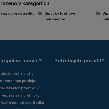
ařazeno v kategoriích
í vázací prostředky
Smyčky kruhové
Sm
nekonečné
ne
mi spolupracovat?
Potřebujete poradit?
 zkušeností na trhu
e kamennou prodejnu
oba vázacích prostředků
vis, revize a prohlídky
Vaší evidenci prostředků