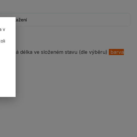
Ke stažení
a v
oli
=užitná délka ve složeném stavu (dle výběru)
barva