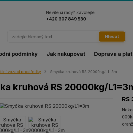
Nevíte si rady? Zavolejte.
+420 607 849 530
Hledat
odní podmínky
Jak nakupovat
Doprava a pla
tilní vázací prostředky
Smyčka kruhová RS 20000kg/L1=3m
ka kruhová RS 20000kg/L1=3
RS 
Neko
000kg
oran