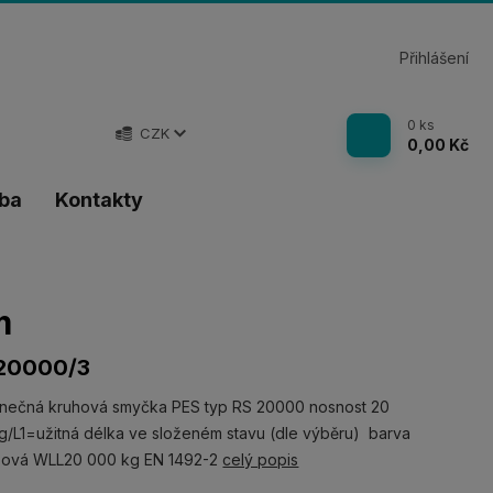
Přihlášení
0
ks
CZK
0,00 Kč
tba
Kontakty
m
20000/3
nečná kruhová smyčka PES typ RS 20000 nosnost 20
/L1=užitná délka ve složeném stavu (dle výběru) barva
žová WLL20 000 kg EN 1492-2
celý popis