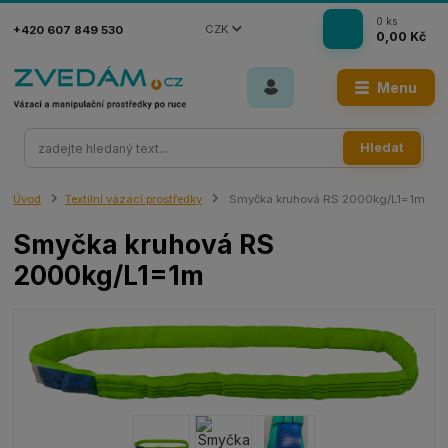
0
ks
CZK
+420 607 849 530
0,00 Kč
Menu
Hledat
Úvod
Textilní vázací prostředky
Smyčka kruhová RS 2000kg/L1=1m
Smyčka kruhová RS
2000kg/L1=1m