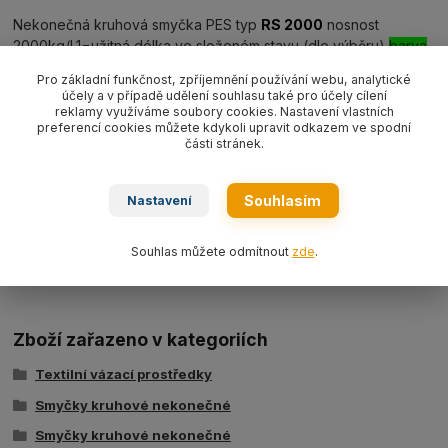
Nekonečná kruhová smyčka PES typ
RS 2000
nosnost
2000kg/L1=užitná délka ve složeném stavu (dle výběru)
barva
zelená WLL2000 kg
EN 1492-2.
Pro základní funkčnost, zpříjemnění používání webu, analytické
účely a v případě udělení souhlasu také pro účely cílení
reklamy využíváme soubory cookies. Nastavení vlastních
preferencí cookies můžete kdykoli upravit odkazem ve spodní
části stránek.
Souhlasím
Nastavení
Ke stažení
Souhlas můžete odmítnout
zde
.
Tabulka nosností - kruhové smyčky typ BRS
Zboží zařazeno v kategoriích
Textilní vázací prostředky
Smyčky kruhové nekonečné
Smyčky kruhové nekonečné