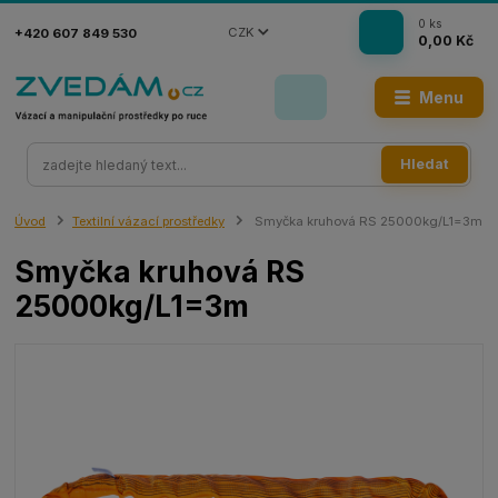
0
ks
CZK
+420 607 849 530
0,00 Kč
Menu
Hledat
Úvod
Textilní vázací prostředky
Smyčka kruhová RS 25000kg/L1=3m
Smyčka kruhová RS
25000kg/L1=3m