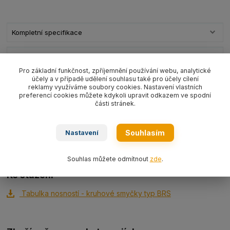
Kompletní specifikace
Ke stažení
Pro základní funkčnost, zpříjemnění používání webu, analytické
účely a v případě udělení souhlasu také pro účely cílení
Kompletní specifikace
reklamy využíváme soubory cookies. Nastavení vlastních
preferencí cookies můžete kdykoli upravit odkazem ve spodní
části stránek.
Nekonečná kruhová smyčka PES typ
RS 25000
nosnost
25
000kg/L1=užitná délka ve složeném stavu (dle výběru)
barva
oranžová WLL25 000 kg
EN 1492-2.
Souhlasím
Nastavení
Souhlas můžete odmítnout
zde
.
Ke stažení
Tabulka nosností - kruhové smyčky typ BRS