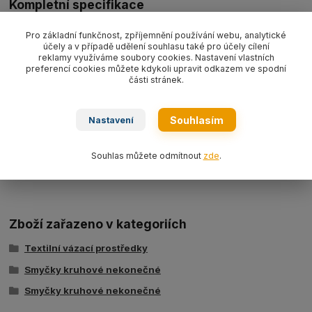
Kompletní specifikace
Nekonečná kruhová smyčka PES typ
RS 3000
nosnost
Pro základní funkčnost, zpříjemnění používání webu, analytické
3000kg/L1=užitná délka ve složeném stavu (dle výběru)
barva
účely a v případě udělení souhlasu také pro účely cílení
žlutá WLL3000 kg
EN 1492-2.
reklamy využíváme soubory cookies. Nastavení vlastních
preferencí cookies můžete kdykoli upravit odkazem ve spodní
části stránek.
Souhlasím
Nastavení
Ke stažení
Souhlas můžete odmítnout
zde
.
Tabulka nosností - kruhové smyčky typ BRS
Zboží zařazeno v kategoriích
Textilní vázací prostředky
Smyčky kruhové nekonečné
Smyčky kruhové nekonečné