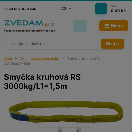
0
ks
CZK
+420 607 849 530
0,00 Kč
Menu
Hledat
Úvod
Textilní vázací prostředky
Smyčka kruhová RS
3000kg/L1=1,5m
Smyčka kruhová RS
3000kg/L1=1,5m