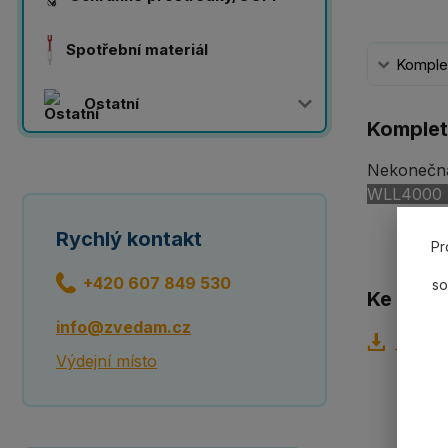
Spotřební materiál
Komplet
Ostatní
Komplet
Nekonečn
WLL4000
Rychlý kontakt
Pr
+420 607 849 530
so
Ke staže
info@zvedam.cz
Tabulk
Výdejní místo