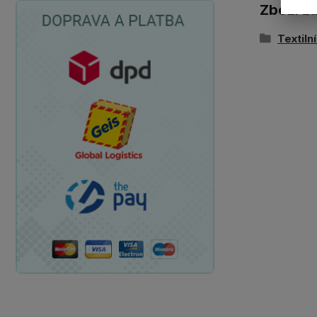
Zboží z
Textiln