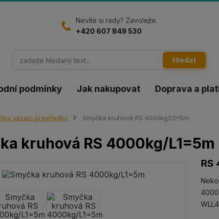
Nevíte si rady? Zavolejte.
+420 607 849 530
Hledat
odní podmínky
Jak nakupovat
Doprava a pla
tilní vázací prostředky
Smyčka kruhová RS 4000kg/L1=5m
ka kruhová RS 4000kg/L1=5m
RS 
Neko
4000k
WLL4