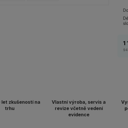
Do
Dé
sl
1
94
let zkušeností na
Vlastní výroba, servis a
Vy
trhu
revize včetně vedení
p
evidence