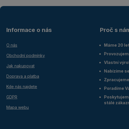
Informace o nás
Proč s ná
O nás
Máme 20 let
Provozujem
Obchodní podmínky
Vlastní výr
Jak nakupovat
Nabízíme ser
Doprava a platba
Zpracujeme 
Kde nás najdete
Poradíme V
GDPR
Poskytujeme
stálé zákaz
Mapa webu