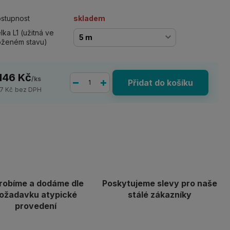
stupnost
skladem
lka L1 (užitná ve
oženém stavu)
 146 Kč
/
ks
Přidat do košíku
7 Kč
bez DPH
robíme a dodáme dle
Poskytujeme slevy pro naše
ožadavku atypické
stálé zákazníky
provedení