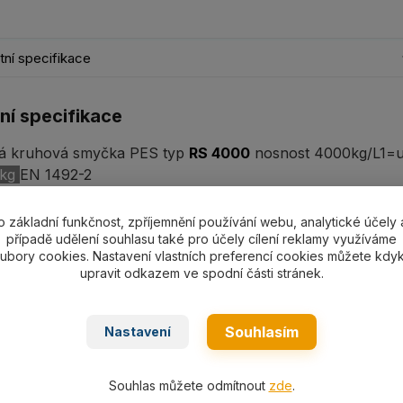
ní specifikace
ní specifikace
á kruhová smyčka PES typ
RS 4000
nosnost 4000kg/L1=už
 kg
EN 1492-2
o základní funkčnost, zpříjemnění používání webu, analytické účely 
případě udělení souhlasu také pro účely cílení reklamy využíváme
ubory cookies. Nastavení vlastních preferencí cookies můžete kdyk
ní
upravit odkazem ve spodní části stránek.
a nosností - kruhové smyčky typ BRS
Souhlasím
Nastavení
Souhlas můžete odmítnout
zde
.