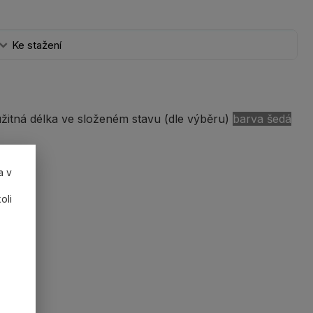
Ke stažení
itná délka ve složeném stavu (dle výběru)
barva šedá
a v
oli