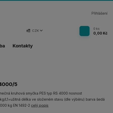
Přihlášení
0
ks
CZK
0,00 Kč
tba
Kontakty
4000/5
nečná kruhová smyčka PES typ RS 4000 nosnost
g/L1=užitná délka ve složeném stavu (dle výběru) barva šedá
000 kg EN 1492-2
celý popis