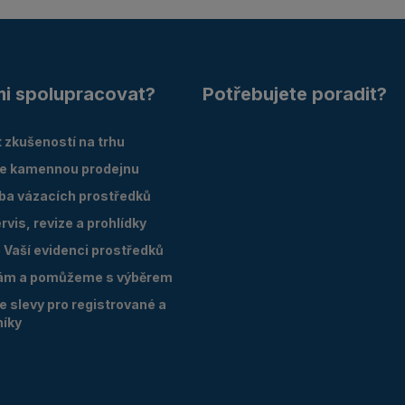
mi spolupracovat?
Potřebujete poradit?
 zkušeností na trhu
e kamennou prodejnu
oba vázacích prostředků
vis, revize a prohlídky
Vaší evidenci prostředků
ám a pomůžeme s výběrem
 slevy pro registrované a
níky