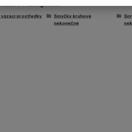
ařazeno v kategoriích
í vázací prostředky
Smyčky kruhové
Sm
nekonečné
ne