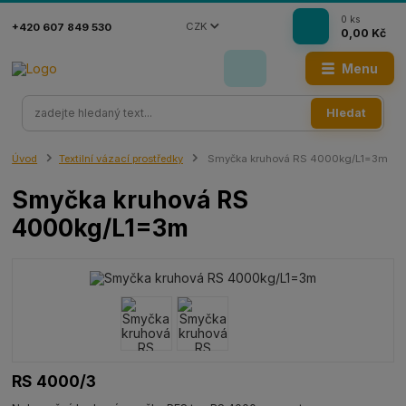
0
ks
CZK
+420 607 849 530
0,00 Kč
Menu
Hledat
Úvod
Textilní vázací prostředky
Smyčka kruhová RS 4000kg/L1=3m
Smyčka kruhová RS
4000kg/L1=3m
RS 4000/3