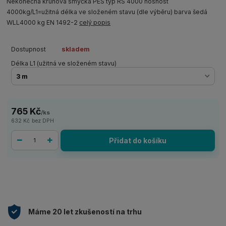
Nekonečná kruhová smyčka PES typ RS 4000 nosnost
4000kg/L1=užitná délka ve složeném stavu (dle výběru) barva šedá
WLL4000 kg EN 1492-2
celý popis
Dostupnost
skladem
Délka L1 (užitná ve složeném stavu)
765 Kč
/
ks
632 Kč
bez DPH
Přidat do košíku
Máme 20 let zkušeností na trhu