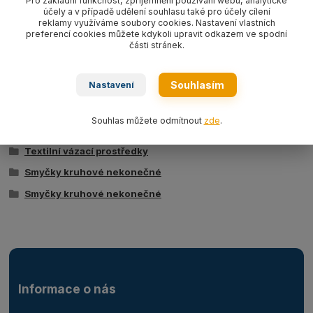
Pro základní funkčnost, zpříjemnění používání webu, analytické
účely a v případě udělení souhlasu také pro účely cílení
reklamy využíváme soubory cookies. Nastavení vlastních
preferencí cookies můžete kdykoli upravit odkazem ve spodní
části stránek.
Ke stažení
Tabulka nosností - kruhové smyčky typ BRS
Souhlasím
Nastavení
Souhlas můžete odmítnout
zde
.
Zboží zařazeno v kategoriích
Textilní vázací prostředky
Smyčky kruhové nekonečné
Smyčky kruhové nekonečné
Informace o nás