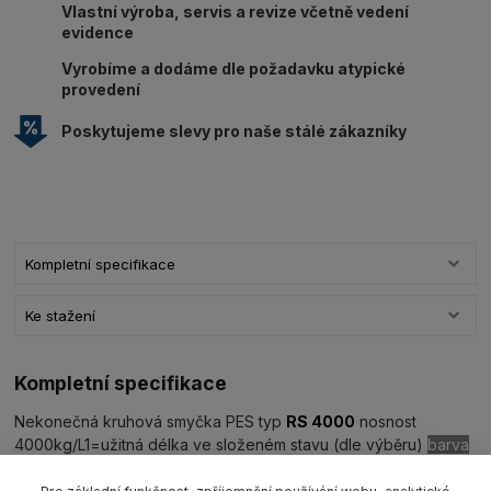
Vlastní výroba, servis a revize včetně vedení
evidence
Vyrobíme a dodáme dle požadavku atypické
provedení
Poskytujeme slevy pro naše stálé zákazníky
Kompletní specifikace
Ke stažení
Kompletní specifikace
Nekonečná kruhová smyčka PES typ
RS 4000
nosnost
4000kg/L1=užitná délka ve složeném stavu (dle výběru)
barva
šedá WLL4000 kg
EN 1492-2