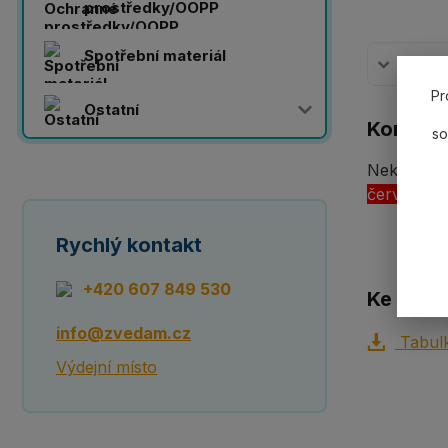
prostředky/OOPP
Spotřební materiál
Komplet
Pr
Ostatní
Komplet
so
Nekonečn
červená 
Rychlý kontakt
+420 607 849 530
Ke staže
info@zvedam.cz
Tabulk
Výdejní místo