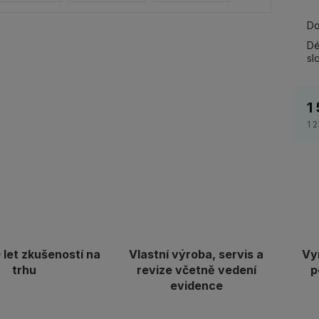
Do
Dé
sl
1
1 
let zkušeností na
Vlastní výroba, servis a
Vy
trhu
revize včetně vedení
p
evidence