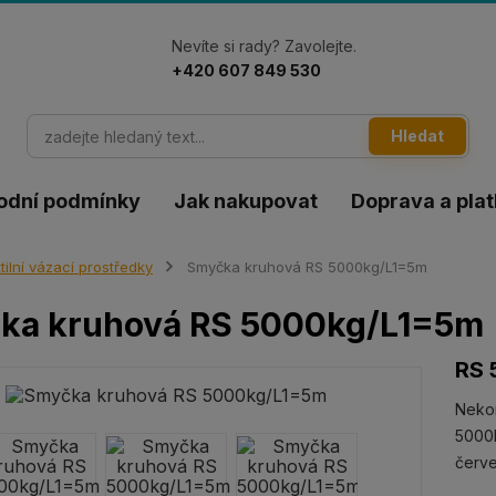
Nevíte si rady? Zavolejte.
+420 607 849 530
Hledat
odní podmínky
Jak nakupovat
Doprava a pla
tilní vázací prostředky
Smyčka kruhová RS 5000kg/L1=5m
ka kruhová RS 5000kg/L1=5m
RS 
Neko
5000k
červ