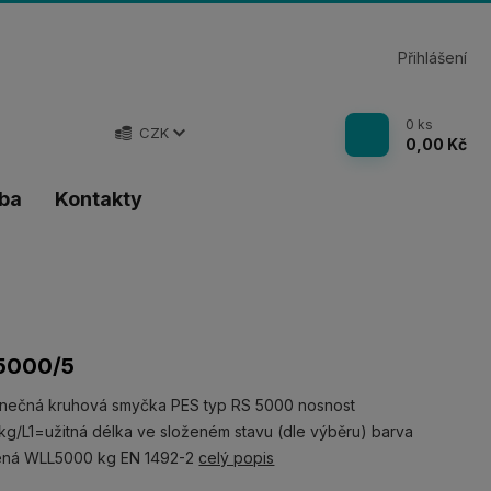
Přihlášení
0
ks
CZK
0,00 Kč
tba
Kontakty
5000/5
nečná kruhová smyčka PES typ RS 5000 nosnost
g/L1=užitná délka ve složeném stavu (dle výběru) barva
ená WLL5000 kg EN 1492-2
celý popis