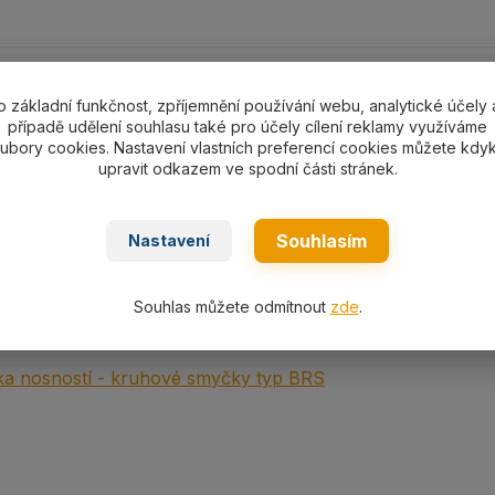
ní specifikace
o základní funkčnost, zpříjemnění používání webu, analytické účely 
případě udělení souhlasu také pro účely cílení reklamy využíváme
ní specifikace
ubory cookies. Nastavení vlastních preferencí cookies můžete kdyk
upravit odkazem ve spodní části stránek.
á kruhová smyčka PES typ
RS 5000
nosnost 5000kg/L1=už
WLL5000 kg
EN 1492-2
Souhlasím
Nastavení
Souhlas můžete odmítnout
zde
.
ní
a nosností - kruhové smyčky typ BRS