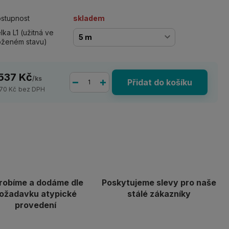
stupnost
skladem
lka L1 (užitná ve
oženém stavu)
 537 Kč
/
ks
Přidat do košíku
270 Kč
bez DPH
robíme a dodáme dle
Poskytujeme slevy pro naše
ožadavku atypické
stálé zákazníky
provedení