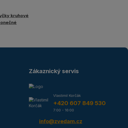
yčky kruhové
konečné
Zákaznický servis
Vlastimil Korčák
+420 607 849 530
7:00 - 16:00
info@zvedam.cz