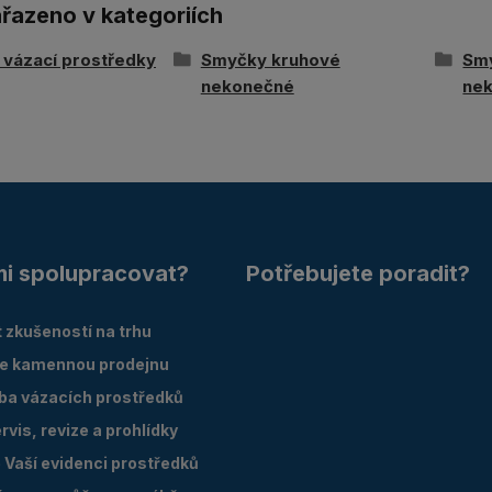
ařazeno v kategoriích
í vázací prostředky
Smyčky kruhové
Sm
nekonečné
ne
mi spolupracovat?
Potřebujete poradit?
 zkušeností na trhu
e kamennou prodejnu
oba vázacích prostředků
vis, revize a prohlídky
Vaší evidenci prostředků