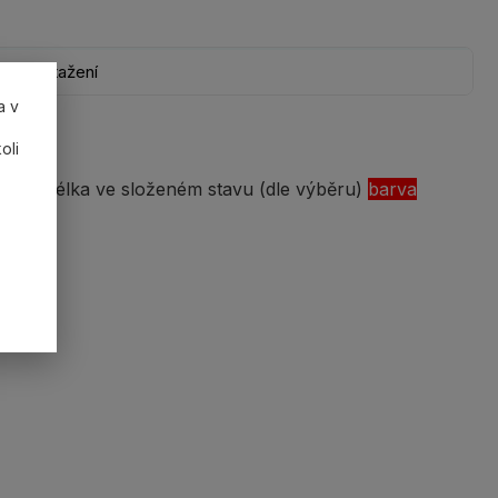
Ke stažení
a v
oli
itná délka ve složeném stavu (dle výběru)
barva