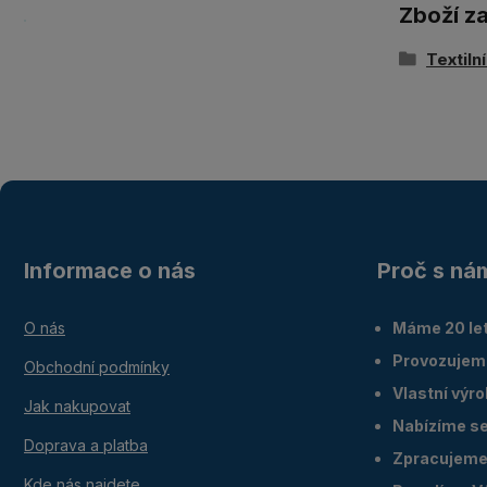
Zboží z
Textiln
Informace o nás
Proč s ná
O nás
Máme 20 let
Provozujem
Obchodní podmínky
Vlastní výr
Jak nakupovat
Nabízíme ser
Doprava a platba
Zpracujeme 
Kde nás najdete