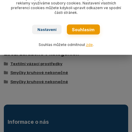
reklamy využíváme soubory cookies. Nastavení vlastních
preferencí cookies můžete kdykoli upravit odkazem ve spodní
části stránek.
Ke stažení
Souhlasím
Nastavení
Tabulka nosností - kruhové smyčky typ BRS
Souhlas můžete odmítnout
zde
.
Zboží zařazeno v kategoriích
Textilní vázací prostředky
Smyčky kruhové nekonečné
Smyčky kruhové nekonečné
Informace o nás