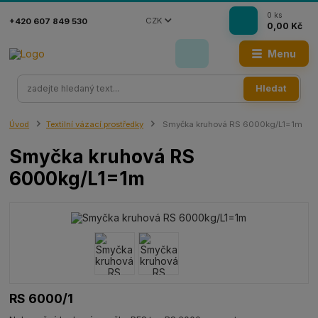
0
ks
CZK
+420 607 849 530
0,00 Kč
Menu
Hledat
Úvod
Textilní vázací prostředky
Smyčka kruhová RS 6000kg/L1=1m
Smyčka kruhová RS
6000kg/L1=1m
RS 6000/1