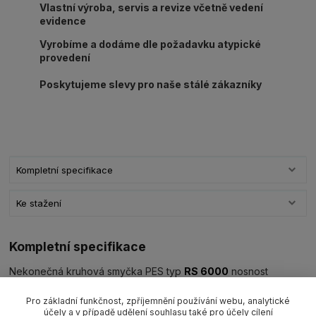
Vlastní výroba, servis a revize včetně vedení
evidence
Vyrobíme a dodáme dle požadavku atypické
provedení
Poskytujeme slevy pro naše stálé zákazníky
Kompletní specifikace
Ke stažení
Kompletní specifikace
Nekonečná kruhová smyčka PES typ
RS 6000
nosnost
6000kg/L1=užitná délka ve složeném stavu (dle výběru)
barva
hnědá WLL6000 kg
EN 1492-2
Pro základní funkčnost, zpříjemnění používání webu, analytické
účely a v případě udělení souhlasu také pro účely cílení