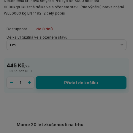
Nekonečná kruhová smyčka PES typ RS 6000 nosnost
6000kg/L1=užitná délka ve složeném stavu (dle výběru) barva hnědá
WLL6000 kg EN 1492-2
celý popis
Dostupnost
do 3 dnů
Délka L1 (užitná ve složeném stavu)
445 Kč
/
ks
368 Kč
bez DPH
Přidat do košíku
Máme 20 let zkušeností na trhu