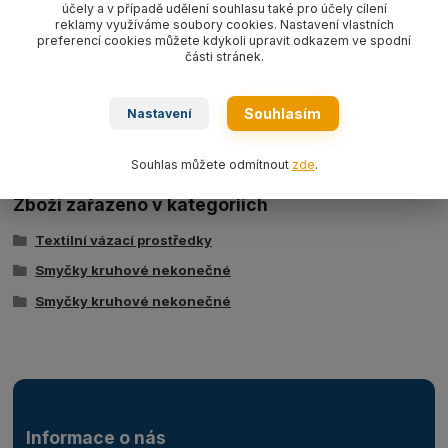
hnědá WLL6000 kg
EN 1492-2
účely a v případě udělení souhlasu také pro účely cílení
reklamy využíváme soubory cookies. Nastavení vlastních
preferencí cookies můžete kdykoli upravit odkazem ve spodní
části stránek.
Ke stažení
Souhlasím
Nastavení
Tabulka nosností - kruhové smyčky typ BRS
Souhlas můžete odmítnout
zde
.
Zboží zařazeno v kategoriích
Textilní vázací prostředky
Smyčky kruhové nekonečné
Smyčky kruhové nekonečné
Informace o nás