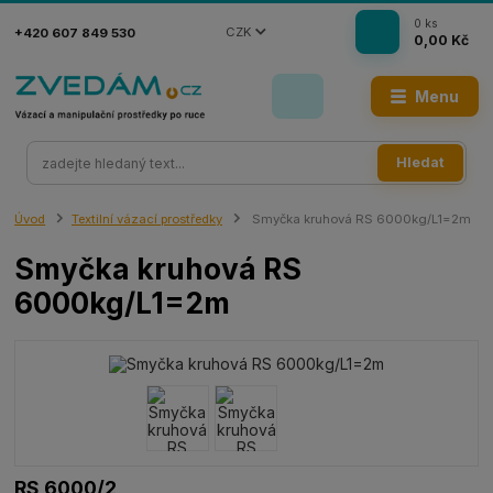
0
ks
CZK
+420 607 849 530
0,00 Kč
Menu
Hledat
Úvod
Textilní vázací prostředky
Smyčka kruhová RS 6000kg/L1=2m
Smyčka kruhová RS
6000kg/L1=2m
RS 6000/2