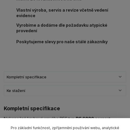
Vlastní výroba, servis a revize včetně vedení
evidence
Vyrobíme a dodáme dle požadavku atypické
provedení
Poskytujeme slevy pro naše stálé zákazníky
Kompletní specifikace
Ke stažení
Kompletní specifikace
Nekonečná kruhová smyčka PES typ
RS 6000
nosnost
6000kg/L1=užitná délka ve složeném stavu (dle výběru)
barva
Pro základní funkčnost, zpříjemnění používání webu, analytické