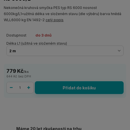
Nekonečná kruhová smyčka PES typ RS 6000 nosnost
6000kg/L1=užitná délka ve složeném stavu (dle výběru) barva hnědá
WLL6000 kg EN 1492-2
celý popis
Dostupnost
do 3 dnů
Délka L1 (užitná ve složeném stavu)
779 Kč
/
ks
644 Kč
bez DPH
Přidat do košíku
Máme 20 let zkušeností na trhu