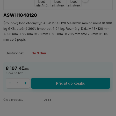
ASWH1048120
Šroubový bod otočný typ ASWH1048120 M48x120 mm nosnost 10 000
kg GK8, otočný 360°, hmotnost 4,94 kg. Rozměry: DxL: M48x120 mm
A: 50 mm B: 22 mm C: 90 mm E: 95 mm H: 205 mm SW: 75 mm D1: 85
mm
celý popis
Dostupnost
do 3 dnů
8 197 Kč
/
ks
6 774 Kč
bez DPH
Přidat do košíku
Číslo produktu:
0583