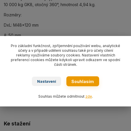
10 000 kg GK8, otočný 360°, hmotnost 4,94 kg.
Rozměry:
DxL: M48x120 mm
A: 50 mm
B: 22 mm
Pro základní funkčnost, zpříjemnění používání webu, analytické
účely a v případě udělení souhlasu také pro účely cílení
reklamy využíváme soubory cookies. Nastavení vlastních
C: 90 mm
preferencí cookies můžete kdykoli upravit odkazem ve spodní
části stránek.
E: 95 mm
H: 205 mm
Souhlasím
Nastavení
SW: 75 mm
Souhlas můžete odmítnout
zde
.
D1: 85 mm
Ke stažení