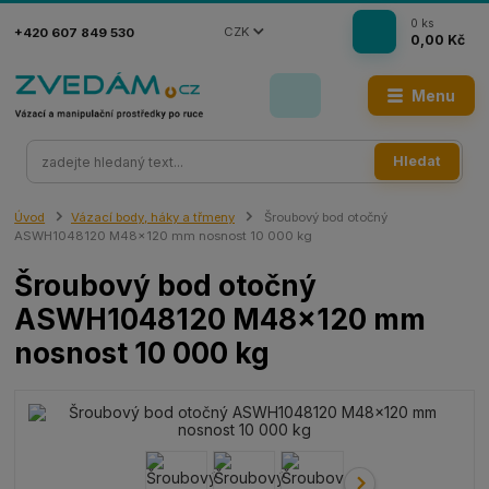
0
ks
CZK
+420 607 849 530
0,00 Kč
Menu
Hledat
Úvod
Vázací body, háky a třmeny
Šroubový bod otočný
ASWH1048120 M48x120 mm nosnost 10 000 kg
Šroubový bod otočný
ASWH1048120 M48x120 mm
nosnost 10 000 kg