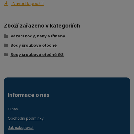
Návod k použítí
Zboží zařazeno v kategoriích
Vázací body, háky a třmeny
Body šroubové otočné
Body šroubové otočné G8
Informace o nás
O nás
Obchodní podmínky
Jak nakupovat