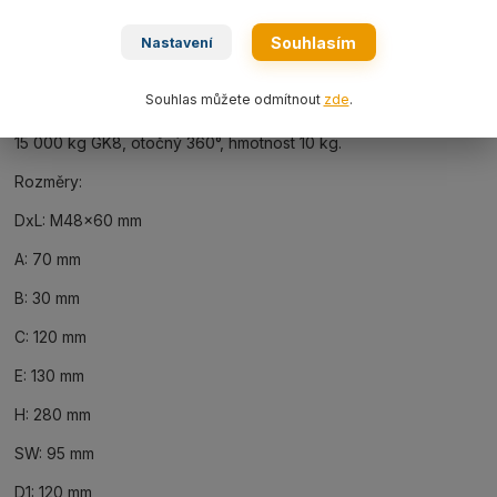
Ke stažení
Souhlasím
Nastavení
Kompletní specifikace
Souhlas můžete odmítnout
zde
.
Šroubový bod otočný typ ASWH154860 M48x60 mm nosnost
15 000 kg GK8, otočný 360°, hmotnost 10 kg.
Rozměry:
DxL: M48x60 mm
A: 70 mm
B: 30 mm
C: 120 mm
E: 130 mm
H: 280 mm
SW: 95 mm
D1: 120 mm