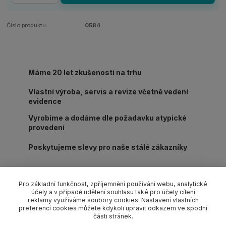
Číslo produktu:
0584
Máme 20 let zkušeností na trhu
Vlastní výroba, servis a revize včetně vedení
evidence
Vyrobíme a dodáme dle požadavku atypické
provedení
Poskytujeme slevy pro naše stálé zákazníky
Pro základní funkčnost, zpříjemnění používání webu, analytické
účely a v případě udělení souhlasu také pro účely cílení
reklamy využíváme soubory cookies. Nastavení vlastních
Kompletní specifikace
preferencí cookies můžete kdykoli upravit odkazem ve spodní
části stránek.