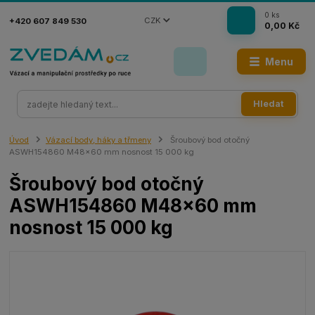
0
ks
CZK
+420 607 849 530
0,00 Kč
Menu
Hledat
Úvod
Vázací body, háky a třmeny
Šroubový bod otočný
ASWH154860 M48x60 mm nosnost 15 000 kg
Šroubový bod otočný
ASWH154860 M48x60 mm
nosnost 15 000 kg