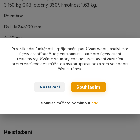
3 150 kg GK8, otočný 360°, hmotnost 1,63 kg.
Rozměry:
DxL: M24x100 mm
A: 40 mm
B: 19 mm
Pro základní funkčnost, zpříjemnění používání webu, analytické
účely a v případě udělení souhlasu také pro účely cílení
reklamy využíváme soubory cookies. Nastavení vlastních
C: 70 mm
preferencí cookies můžete kdykoli upravit odkazem ve spodní
části stránek.
E: 68 mm
H: 153 mm
Souhlasím
Nastavení
SW: 48 mm
Souhlas můžete odmítnout
zde
.
D1: 58 mm
Ke stažení