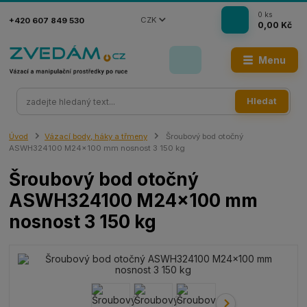
0
ks
CZK
+420 607 849 530
0,00 Kč
Menu
Hledat
Úvod
Vázací body, háky a třmeny
Šroubový bod otočný
ASWH324100 M24x100 mm nosnost 3 150 kg
Šroubový bod otočný
ASWH324100 M24x100 mm
nosnost 3 150 kg