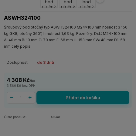
ASWH324100
Šroubový bod otočný typ ASWH324100 M24x100 mm nosnost 3 150
kg GK8, otočný 360°, hmotnost 1,63 kg. Rozměry: DxL: M24x100 mm
A: 40 mm B: 19 mm C: 70 mm E: 68 mm H: 153 mm SW: 48 mm D1: 58
mm
celý popis
Dostupnost
do 3 dnů
4 308 Kč
/
ks
3 560 Kč
bez DPH
Přidat do košíku
Číslo produktu:
0568