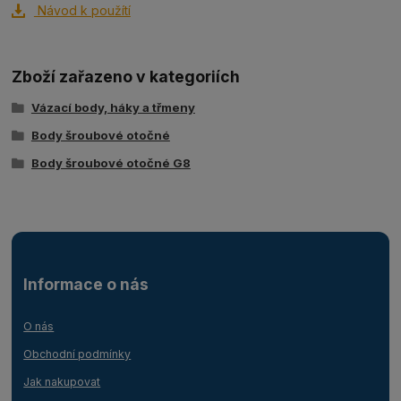
Návod k použítí
Zboží zařazeno v kategoriích
Vázací body, háky a třmeny
Body šroubové otočné
Body šroubové otočné G8
Informace o nás
O nás
Obchodní podmínky
Jak nakupovat