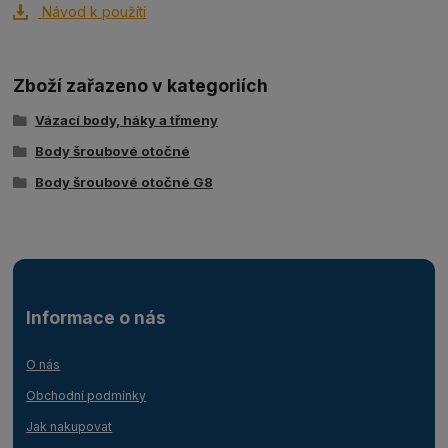
Návod k použítí
Zboží zařazeno v kategoriích
Vázací body, háky a třmeny
Body šroubové otočné
Body šroubové otočné G8
Informace o nás
O nás
Obchodní podmínky
Jak nakupovat