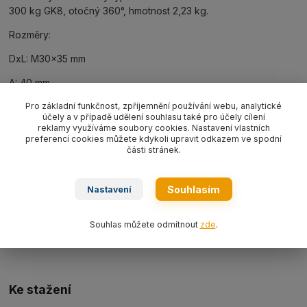
300 kg GK8, otočný 360°, hmotnost 2,23 kg.
Rozměry:
DxL: M30x35 mm
A: 40 mm
Pro základní funkčnost, zpříjemnění používání webu, analytické
B: 20 mm
účely a v případě udělení souhlasu také pro účely cílení
reklamy využíváme soubory cookies. Nastavení vlastních
C: 65 mm
preferencí cookies můžete kdykoli upravit odkazem ve spodní
části stránek.
E: 80 mm
H: 165 mm
Souhlasím
Nastavení
SW: 65 mm
Souhlas můžete odmítnout
zde
.
D1: 75 mm
Ke stažení