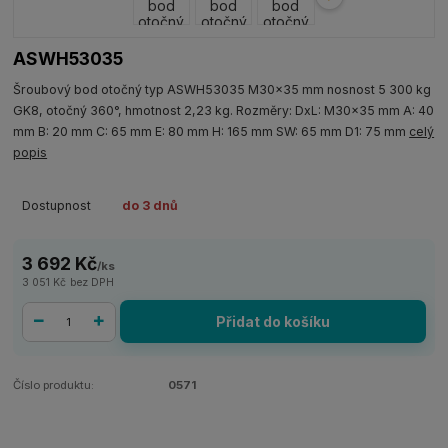
ASWH53035
Šroubový bod otočný typ ASWH53035 M30x35 mm nosnost 5 300 kg
GK8, otočný 360°, hmotnost 2,23 kg. Rozměry: DxL: M30x35 mm A: 40
mm B: 20 mm C: 65 mm E: 80 mm H: 165 mm SW: 65 mm D1: 75 mm
celý
popis
Dostupnost
do 3 dnů
3 692 Kč
/
ks
3 051 Kč
bez DPH
Přidat do košíku
Číslo produktu:
0571