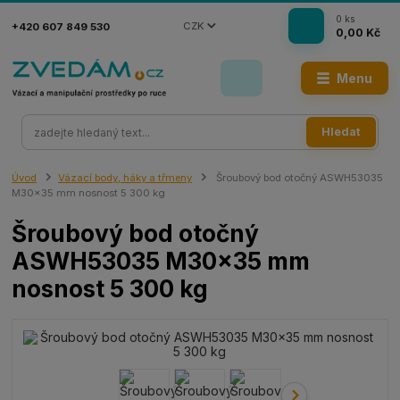
0
ks
CZK
+420 607 849 530
0,00 Kč
Menu
Hledat
Úvod
Vázací body, háky a třmeny
Šroubový bod otočný ASWH53035
M30x35 mm nosnost 5 300 kg
Šroubový bod otočný
ASWH53035 M30x35 mm
nosnost 5 300 kg