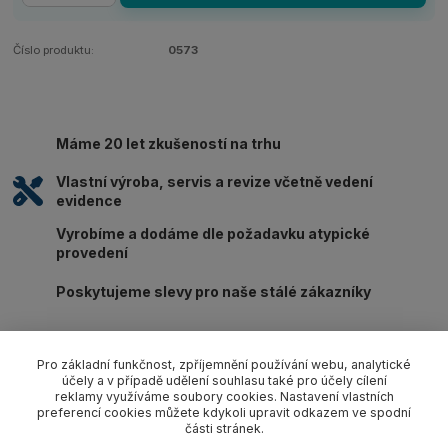
Číslo produktu:
0573
Máme 20 let zkušeností na trhu
Vlastní výroba, servis a revize včetně vedení
evidence
Vyrobíme a dodáme dle požadavku atypické
provedení
Poskytujeme slevy pro naše stálé zákazníky
Pro základní funkčnost, zpříjemnění používání webu, analytické
účely a v případě udělení souhlasu také pro účely cílení
reklamy využíváme soubory cookies. Nastavení vlastních
Kompletní specifikace
preferencí cookies můžete kdykoli upravit odkazem ve spodní
části stránek.