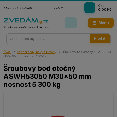
0
ks
CZK
+420 607 849 530
0,00 Kč
Menu
Hledat
Úvod
Vázací body, háky a třmeny
Šroubový bod otočný ASWH53050
M30x50 mm nosnost 5 300 kg
Šroubový bod otočný
ASWH53050 M30x50 mm
nosnost 5 300 kg