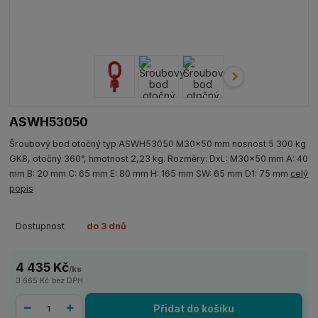
ASWH53050
Šroubový bod otočný typ ASWH53050 M30x50 mm nosnost 5 300 kg
GK8, otočný 360°, hmotnost 2,23 kg. Rozměry: DxL: M30x50 mm A: 40
mm B: 20 mm C: 65 mm E: 80 mm H: 165 mm SW: 65 mm D1: 75 mm
celý
popis
Dostupnost
do 3 dnů
4 435 Kč
/
ks
3 665 Kč
bez DPH
Přidat do košíku