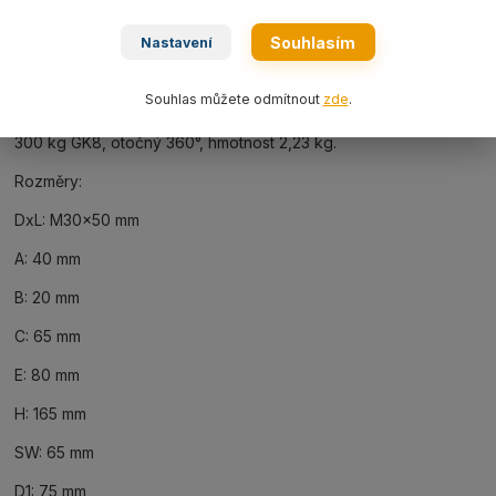
Ke stažení
Souhlasím
Nastavení
Kompletní specifikace
Souhlas můžete odmítnout
zde
.
Šroubový bod otočný typ ASWH53050 M30x50 mm nosnost 5
300 kg GK8, otočný 360°, hmotnost 2,23 kg.
Rozměry:
DxL: M30x50 mm
A: 40 mm
B: 20 mm
C: 65 mm
E: 80 mm
H: 165 mm
SW: 65 mm
D1: 75 mm