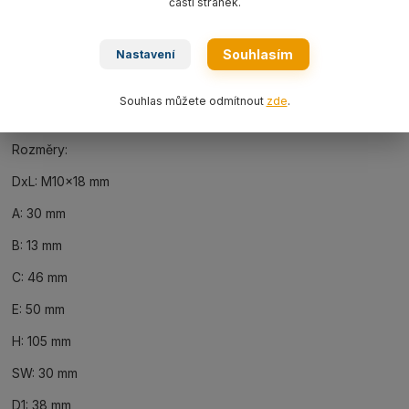
části stránek.
Ke stažení
Souhlasím
Nastavení
Kompletní specifikace
Šroubový bod otočný typ ASWHX051018 M10x18 mm nosnost
Souhlas můžete odmítnout
zde
.
500 kg GK10, otočný 360°, hmotnost 0,48 kg.
Rozměry:
DxL: M10x18 mm
A: 30 mm
B: 13 mm
C: 46 mm
E: 50 mm
H: 105 mm
SW: 30 mm
D1: 38 mm