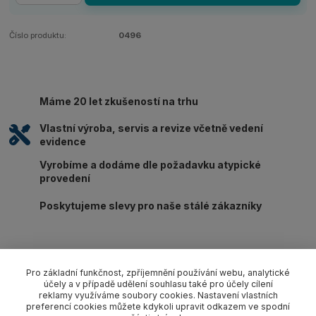
Číslo produktu:
0496
Máme 20 let zkušeností na trhu
Vlastní výroba, servis a revize včetně vedení
evidence
Vyrobíme a dodáme dle požadavku atypické
provedení
Poskytujeme slevy pro naše stálé zákazníky
Pro základní funkčnost, zpříjemnění používání webu, analytické
účely a v případě udělení souhlasu také pro účely cílení
Kompletní specifikace
reklamy využíváme soubory cookies. Nastavení vlastních
preferencí cookies můžete kdykoli upravit odkazem ve spodní