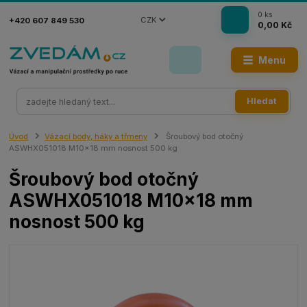
0
ks
CZK
+420 607 849 530
0,00 Kč
Menu
Hledat
Úvod
Vázací body, háky a třmeny
Šroubový bod otočný
ASWHX051018 M10x18 mm nosnost 500 kg
Šroubový bod otočný
ASWHX051018 M10x18 mm
nosnost 500 kg