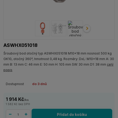
ASWHX051018
Šroubový bod otočný typ ASWHX051018 M10x18 mm nosnost 500 kg
GK10, otočný 360°, hmotnost 0,48 kg. Rozměry: DxL: M10x18 mm A: 30
mm B: 13 mm C: 46 mm E: 50 mm H: 105 mm SW: 30 mm D1: 38 mm
celý
popis
Dostupnost
do 3 dnů
1 914 Kč
/
ks
1 582 Kč
bez DPH
Přidat do košíku