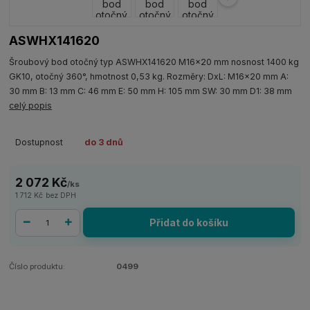
ASWHX141620
Šroubový bod otočný typ ASWHX141620 M16x20 mm nosnost 1400 kg
GK10, otočný 360°, hmotnost 0,53 kg. Rozměry: DxL: M16x20 mm A:
30 mm B: 13 mm C: 46 mm E: 50 mm H: 105 mm SW: 30 mm D1: 38 mm
celý popis
Dostupnost
do 3 dnů
2 072 Kč
/
ks
1 712 Kč
bez DPH
Přidat do košíku
Číslo produktu:
0499