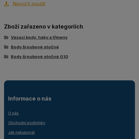
Návod k použítí
Zboží zařazeno v kategoriích
Vázací body, háky a třmeny
Body šroubové otočné
Body šroubové otočné G10
Informace o nás
O nás
Obchodní podmínky
Jak nakupovat