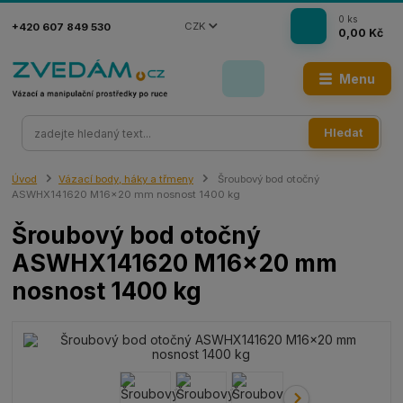
0
ks
CZK
+420 607 849 530
0,00 Kč
Menu
Hledat
Úvod
Vázací body, háky a třmeny
Šroubový bod otočný
ASWHX141620 M16x20 mm nosnost 1400 kg
Šroubový bod otočný
ASWHX141620 M16x20 mm
nosnost 1400 kg