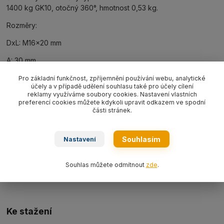
1400 kg GK10, otočný 360°, hmotnost 0,53 kg.
Rozměry:
DxL: M16x20 mm
A: 30 mm
B: 13 mm
Pro základní funkčnost, zpříjemnění používání webu, analytické
účely a v případě udělení souhlasu také pro účely cílení
reklamy využíváme soubory cookies. Nastavení vlastních
C: 46 mm
preferencí cookies můžete kdykoli upravit odkazem ve spodní
části stránek.
E: 50 mm
H: 105 mm
Souhlasím
Nastavení
SW: 30 mm
Souhlas můžete odmítnout
zde
.
D1: 38 mm
Ke stažení