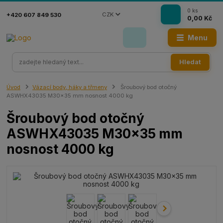
0
ks
CZK
+420 607 849 530
0,00 Kč
Menu
Hledat
Úvod
Vázací body, háky a třmeny
Šroubový bod otočný
ASWHX43035 M30x35 mm nosnost 4000 kg
Šroubový bod otočný
ASWHX43035 M30x35 mm
nosnost 4000 kg