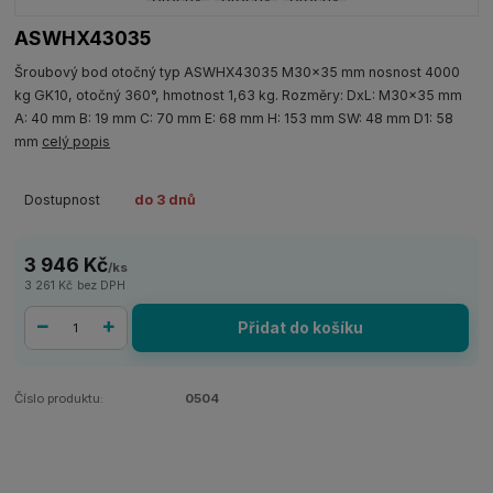
ASWHX43035
Šroubový bod otočný typ ASWHX43035 M30x35 mm nosnost 4000
kg GK10, otočný 360°, hmotnost 1,63 kg. Rozměry: DxL: M30x35 mm
A: 40 mm B: 19 mm C: 70 mm E: 68 mm H: 153 mm SW: 48 mm D1: 58
mm
celý popis
Dostupnost
do 3 dnů
3 946 Kč
/
ks
3 261 Kč
bez DPH
Přidat do košíku
Číslo produktu:
0504