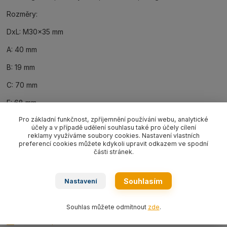
Rozměry:
DxL: M30x35 mm
A: 40 mm
B: 19 mm
C: 70 mm
E: 68 mm
Pro základní funkčnost, zpříjemnění používání webu, analytické
H: 153 mm
účely a v případě udělení souhlasu také pro účely cílení
reklamy využíváme soubory cookies. Nastavení vlastních
SW: 48 mm
preferencí cookies můžete kdykoli upravit odkazem ve spodní
části stránek.
D1: 58 mm
Souhlasím
Nastavení
Ke stažení
Souhlas můžete odmítnout
zde
.
Návod k použítí