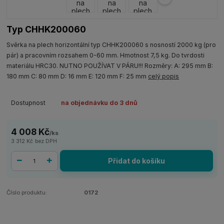
Typ CHHK200060
Svěrka na plech horizontální typ CHHK200060 s nosností 2000 kg (pro
pár) a pracovním rozsahem 0-60 mm. Hmotnost 7,5 kg. Do tvrdosti
materiálu HRC30. NUTNO POUŽÍVAT V PÁRU!!! Rozměry: A: 295 mm B:
180 mm C: 80 mm D: 16 mm E: 120 mm F: 25 mm
celý popis
Dostupnost
na objednávku do 3 dnů
4 008 Kč
/
ks
3 312 Kč
bez DPH
Přidat do košíku
Číslo produktu:
0172