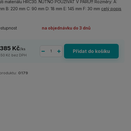
sti materiálu HRC30. NUTNO POUŽÍVAT V PÁRU!!! Rozměry: A:
m B: 220 mm C: 90 mm D: 18 mm E: 145 mm F: 30 mm
celý popis
stupnost
na objednávku do 3 dnů
 385 Kč
/
ks
Přidat do košíku
450 Kč
bez DPH
 produktu:
0179