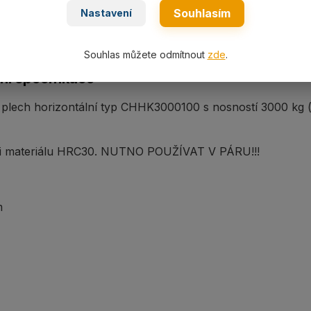
Souhlasím
Nastavení
Souhlas můžete odmítnout
zde
.
ní specifikace
 plech horizontální typ CHHK3000100 s nosností 3000 kg
ti materiálu HRC30. NUTNO POUŽÍVAT V PÁRU!!!
m