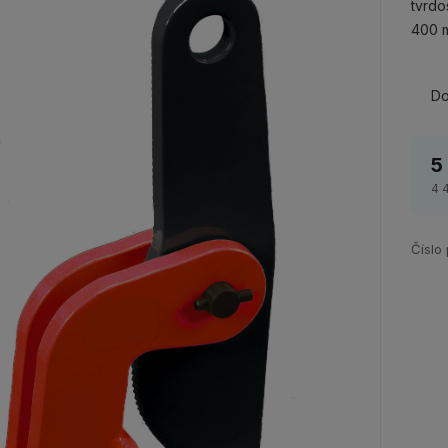
tvrdo
400 m
Do
5
4 
Číslo