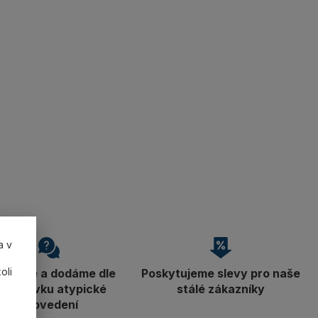
a v
oli
robíme a dodáme dle
Poskytujeme slevy pro naše
ožadavku atypické
stálé zákazníky
provedení