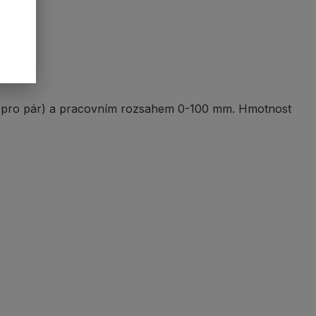
 (pro pár) a pracovním rozsahem 0-100 mm. Hmotnost