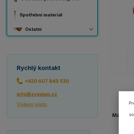
Spotřební materiál
Ostatní
Rychlý kontakt
+420 607 849 530
info@zvedam.cz
Pr
Výdejní místo
so
Máme 20 