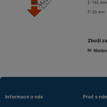
E: 145 mm
F: 30 mm
Zboží z
Manipul
Informace o nás
Proč s ná