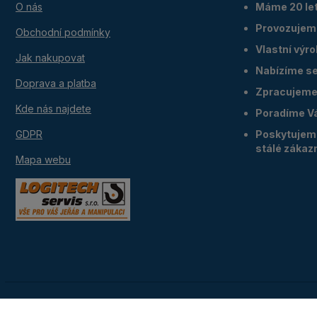
O nás
Máme 20 let
Provozujem
Obchodní podmínky
Vlastní výr
Jak nakupovat
Nabízíme ser
Doprava a platba
Zpracujeme 
Kde nás najdete
Poradíme V
GDPR
Poskytujeme
stálé zákaz
Mapa webu