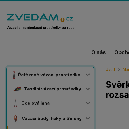
O nás
Obch
Úvod
Man
Řetězové vázací prostředky
Svěrk
Textilní vázací prostředky
rozs
Ocelová lana
Vázací body, háky a třmeny