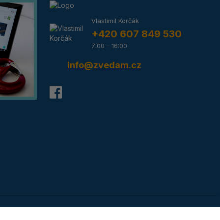
Vlastimil Korčák
+420 607 849 530
7:00 - 16:00
info@zvedam.cz