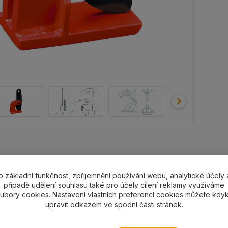
o základní funkčnost, zpříjemnění používání webu, analytické účely 
případě udělení souhlasu také pro účely cílení reklamy využíváme
ubory cookies. Nastavení vlastních preferencí cookies můžete kdyk
let zkušeností na
Vlastní výroba, servis a
Vy
upravit odkazem ve spodní části stránek.
trhu
revize včetně vedení
p
evidence