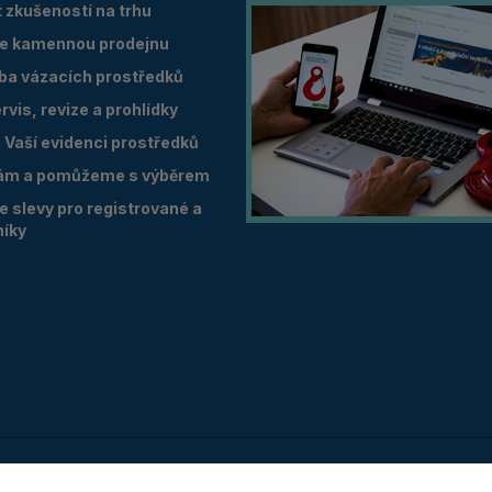
 zkušeností na trhu
e kamennou prodejnu
oba vázacích prostředků
vis, revize a prohlídky
Vaší evidenci prostředků
ám a pomůžeme s výběrem
 slevy pro registrované a
níky
Copyright © 2026 zvedam.cz LOGITECH servis s.r.o.