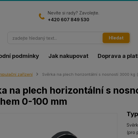
Nevíte si rady? Zavolejte.
+420 607 849 530
Hledat
odní podmínky
Jak nakupovat
Doprava a pla
ipulační zařízení
Svěrka na plech horizontální s nosností 3000 kg
a na plech horizontální s nosno
ahem 0-100 mm
Ty
Svěrk
(pro 