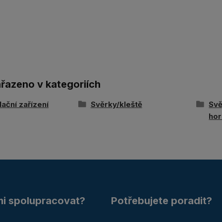
ařazeno v kategoriích
ační zařízení
Svěrky/kleště
Svě
hor
mi spolupracovat?
Potřebujete poradit?