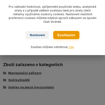
A: 303 mm
Pro základní funkčnost, zpříjemnění používání webu, analytické
účely a v případě udělení souhlasu také pro účely cílení
reklamy využíváme soubory cookies. Nastavení vlastních
B: 220 mm
preferencí cookies můžete kdykoli upravit odkazem ve spodní
části stránek.
C: 90 mm
D: 18 mm
Souhlasím
Nastavení
E: 145 mm
F: 30 mm
Souhlas můžete odmítnout
zde
.
Zboží zařazeno v kategoriích
Manipulační zařízení
Svěrky/kleště
Svěrky na plech horizontální