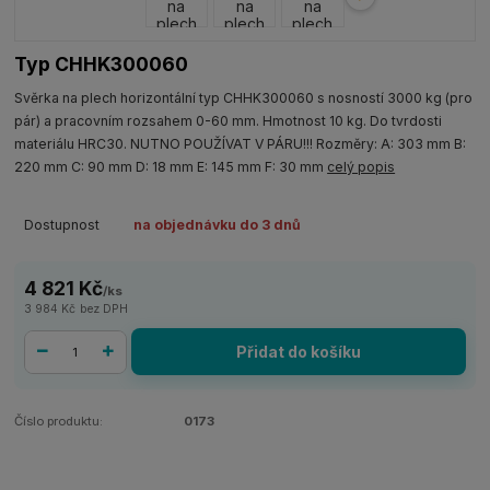
Typ CHHK300060
Svěrka na plech horizontální typ CHHK300060 s nosností 3000 kg (pro
pár) a pracovním rozsahem 0-60 mm. Hmotnost 10 kg. Do tvrdosti
materiálu HRC30. NUTNO POUŽÍVAT V PÁRU!!! Rozměry: A: 303 mm B:
220 mm C: 90 mm D: 18 mm E: 145 mm F: 30 mm
celý popis
Dostupnost
na objednávku do 3 dnů
4 821 Kč
/
ks
3 984 Kč
bez DPH
Přidat do košíku
Číslo produktu:
0173