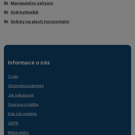
Manipulační zařízení
Svěrky/kleště
Svěrky na plech horizontální
Informace o nás
O nás
Obchodní podmínky
Jak nakupovat
Doprava a platba
Kde nás najdete
GDPR
Mapa webu