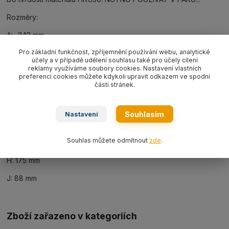
Rozměry:
A: -242 mm
Pro základní funkčnost, zpříjemnění používání webu, analytické
B: 300 mm
účely a v případě udělení souhlasu také pro účely cílení
reklamy využíváme soubory cookies. Nastavení vlastních
C: 450 mm
preferencí cookies můžete kdykoli upravit odkazem ve spodní
části stránek.
D: 30 mm
E: 40 mm
Souhlasím
Nastavení
F: 173 mm
Souhlas můžete odmítnout
zde
.
G: 22 mm
H: 175 mm
J: 88 mm
Zboží zařazeno v kategoriích