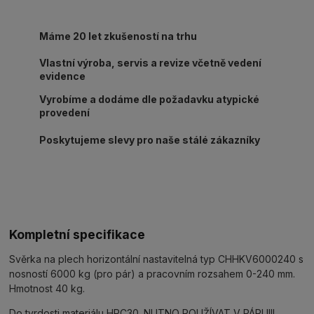
Máme 20 let zkušeností na trhu
Vlastní výroba, servis a revize včetně vedení
evidence
Vyrobíme a dodáme dle požadavku atypické
provedení
Poskytujeme slevy pro naše stálé zákazníky
Kompletní specifikace
Svěrka na plech horizontální nastavitelná typ CHHKV6000240 s
nosností 6000 kg (pro pár) a pracovním rozsahem 0-240 mm.
Hmotnost 40 kg.
Do tvrdosti materiálu HRC30. NUTNO POUŽÍVAT V PÁRU!!!