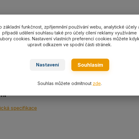
o základní funkčnost, zpříjemnění používání webu, analytické účely 
ní specifikace
případě udělení souhlasu také pro účely cílení reklamy využíváme
ubory cookies. Nastavení vlastních preferencí cookies můžete kdyk
upravit odkazem ve spodní části stránek.
ní specifikace
nostní třmen SHG033-SHG55 s nosností dle výběru 330-55
Souhlasím
Nastavení
Souhlas můžete odmítnout
zde
.
ní
cká specifikace