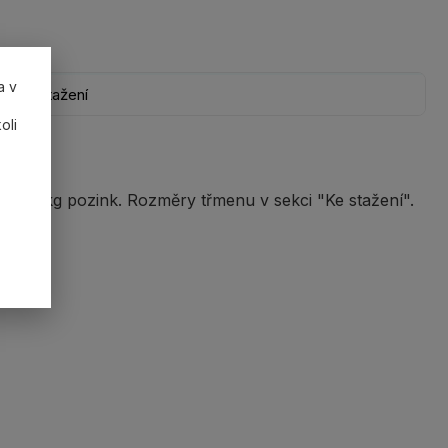
a v
Ke stažení
oli
000 kg pozink. Rozměry třmenu v sekci "Ke stažení".