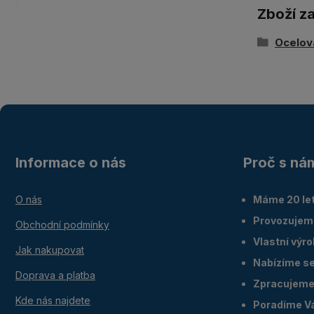
Zboží z
Ocelov
Informace o nás
Proč s ná
O nás
Máme 20 let
Provozujem
Obchodní podmínky
Vlastní výr
Jak nakupovat
Nabízíme ser
Doprava a platba
Zpracujeme 
Kde nás najdete
Poradíme V