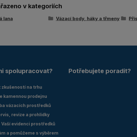
ařazeno v kategoriích
á lana
Vázací body, háky a třmeny
Pří
mi spolupracovat?
Potřebujete poradit?
 zkušeností na trhu
e kamennou prodejnu
oba vázacích prostředků
vis, revize a prohlídky
Vaší evidenci prostředků
ám a pomůžeme s výběrem