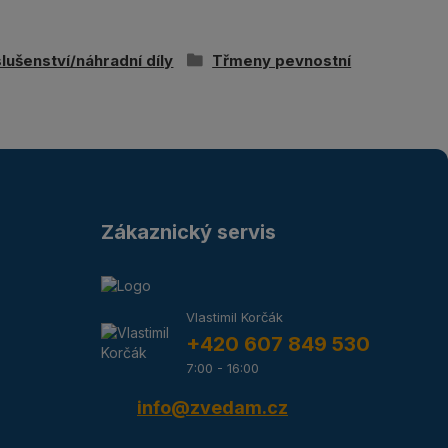
slušenství/náhradní díly
Třmeny pevnostní
Zákaznický servis
Vlastimil Korčák
+420 607 849 530
7:00 - 16:00
info@zvedam.cz