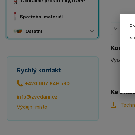
Ochranné prostředky/OOPP
Spotřební materiál
Pr
Komplet
Ostatní
so
Komplet
Vysokopev
Rychlý kontakt
+420 607 849 530
Ke staže
info@zvedam.cz
Techni
Výdejní místo