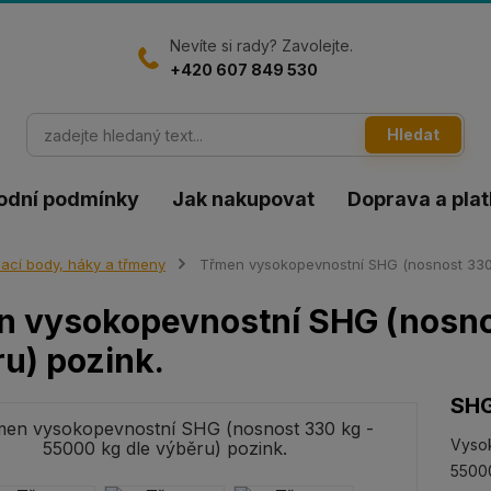
Nevíte si rady? Zavolejte.
+420 607 849 530
Hledat
odní podmínky
Jak nakupovat
Doprava a pla
ací body, háky a třmeny
Třmen vysokopevnostní SHG (nosnost 330 k
 vysokopevnostní SHG (nosnos
u) pozink.
SH
Vyso
55000