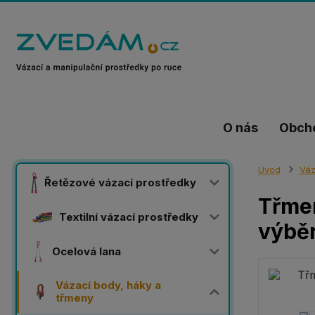
O nás
Obch
Úvod
Váz
Řetězové vázací prostředky
Třmen
Textilní vázací prostředky
výběr
Ocelová lana
Vázací body, háky a
třmeny