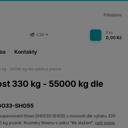
Přihlášení
0
ks
CZK
0,00 Kč
tba
Kontakty
g - 55000 kg dle výběru) pozink.
t 330 kg - 55000 kg dle
G033-SHG55
kopevnostní třmen SHG033-SHG55 s nosností dle výběru 330-
 kg pozink. Rozměry třmenu v sekci "Ke stažení".
celý popis