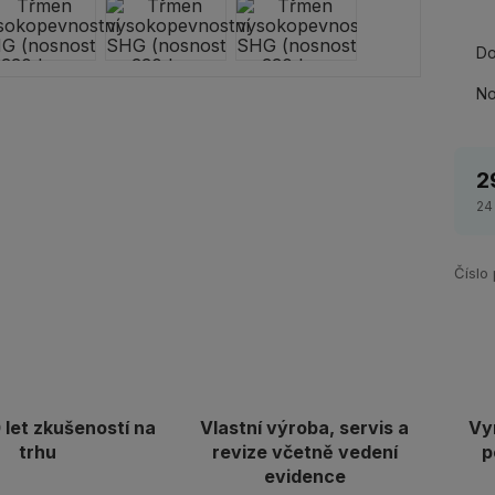
Do
No
2
24
Číslo
let zkušeností na
Vlastní výroba, servis a
Vy
trhu
revize včetně vedení
p
evidence