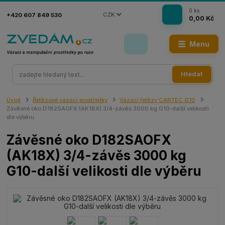
0
ks
CZK
+420 607 849 530
0,00 Kč
Menu
Hledat
Úvod
Řetězové vázací prostředky
Vázací řetězy CARTEC G10
Závěsné oko D182SAOFX (AK18X) 3/4-závěs 3000 kg G10-další velikosti
dle výběru
Závěsné oko D182SAOFX
(AK18X) 3/4-závěs 3000 kg
G10-další velikosti dle výběru