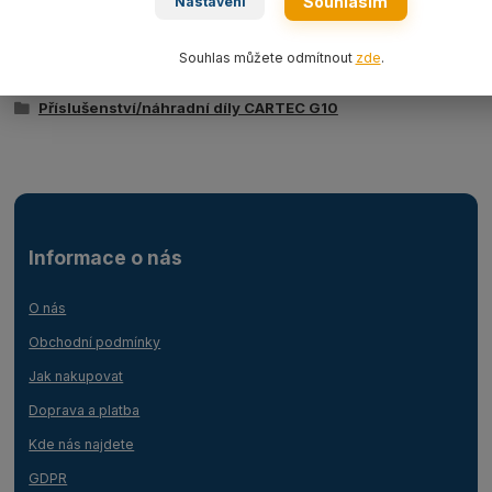
Souhlasím
Nastavení
Zboží zařazeno v kategoriích
Souhlas můžete odmítnout
zde
.
Vázací řetězy CARTEC G10
Příslušenství/náhradní díly CARTEC G10
Informace o nás
O nás
Obchodní podmínky
Jak nakupovat
Doprava a platba
Kde nás najdete
GDPR