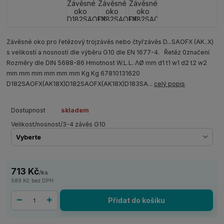
Závěsné oko pro řetězový trojzávěs nebo čtyřzávěs D...SAOFX (AK..X)
s velikostí a nosností dle výběru G10 dle EN 1677-4. Řetěz 0značení
Rozměry dle DIN 5688-86 Hmotnost W.L.L. ΛØ mm d1 t1 w1 d2 t2 w2
mm mm mm mm mm mm Kg Kg 67810131620
D182SAOFX(AK18X)D182SAOFX(AK18X)D183SA...
celý popis
Dostupnost
skladem
Velikost/nosnost/3-4 závěs G10
713 Kč
/
ks
589 Kč
bez DPH
Přidat do košíku