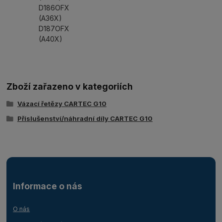
D186OFX
(A36X)
D187OFX
(A40X)
Zboží zařazeno v kategoriích
Vázací řetězy CARTEC G10
Příslušenství/náhradní díly CARTEC G10
Informace o nás
O nás