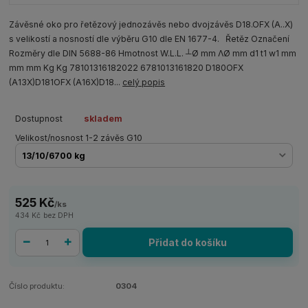
Závěsné oko pro řetězový jednozávěs nebo dvojzávěs D18.OFX (A..X)
s velikostí a nosností dle výběru G10 dle EN 1677-4. Řetěz Označení
Rozměry dle DIN 5688-86 Hmotnost W.L.L. ┴Ø mm ΛØ mm d1 t1 w1 mm
mm mm Kg Kg 78101316182022 6781013161820 D180OFX
(A13X)D181OFX (A16X)D18...
celý popis
Dostupnost
skladem
Velikost/nosnost 1-2 závěs G10
525 Kč
/
ks
434 Kč
bez DPH
Přidat do košíku
Číslo produktu:
0304