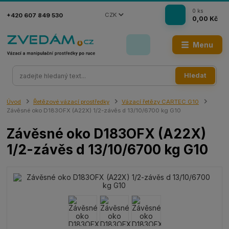
0
ks
CZK
+420 607 849 530
0,00 Kč
Menu
Hledat
Úvod
Řetězové vázací prostředky
Vázací řetězy CARTEC G10
Závěsné oko D183OFX (A22X) 1/2-závěs d 13/10/6700 kg G10
Závěsné oko D183OFX (A22X)
1/2-závěs d 13/10/6700 kg G10