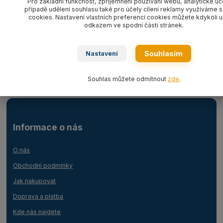
Pro základní funkčnost, zpříjemnění používání webu, analytické úč
případě udělení souhlasu také pro účely cílení reklamy využíváme 
cookies. Nastavení vlastních preferencí cookies můžete kdykoli u
odkazem ve spodní části stránek.
Zboží zařazeno v kategoriích
Vázací řetězy CARTEC G8
Souhlasím
Nastavení
Příslušenství/náhradní díly CARTEC G8
Souhlas můžete odmítnout
zde
.
Informace o nás
O nás
Obchodní podmínky
Jak nakupovat
Doprava a platba
Kde nás najdete