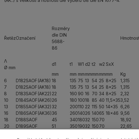
(AK..) s velikostí a nosností dle výběru G8 dle EN 1677-4.
Rozměry
dle DIN
Řetěz
Označení
Hmotnos
5688-
86
Λ
d1
t1
W1
d2
t2
w2
SxX
Ø mm
mm
mm
mm
mm
mm
mm
mm
Kg
6
D182SAOF
(AK18)
18
135
75
13
54
25
8x25
1,315
7
D182SAOF
(AK18)
18
135
75
13
54
25
8x25
1,315
8
D183SAOF
(AK22)
22
160
90
16
70
34
8x25
2,32
10
D184SAOF
(AK26)
26
180
100
18
85
40
11,5x35
3,52
13
D185SAOF
(AK32)
32
200
110
22
115
50
14x35
6,26
16
D186SAOF
(AK36)
36
260
140
26
140
65
18x46
9,56
18
D188SAOF
45
340
180
32
150
70
18,92
20
D189SAOF
51
350
190
32
150
70
22,65