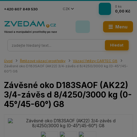
0
ks
CZK
+420 607 849 530
0,00 Kč
Menu
Hledat
Úvod
Řetězové vázací prostředky
Vázací řetězy CARTEC G8
Závěsné oko D183SAOF (AK22) 3/4-závěs d 8/4250/3000 kg (0-45°/45-
60°) G8
Závěsné oko D183SAOF (AK22)
3/4-závěs d 8/4250/3000 kg (0-
45°/45-60°) G8