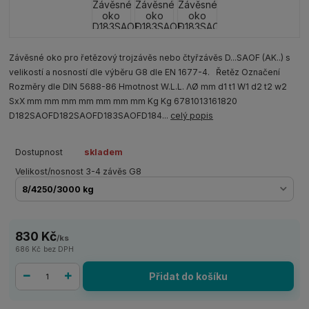
Závěsné oko pro řetězový trojzávěs nebo čtyřzávěs D...SAOF (AK..) s
velikostí a nosností dle výběru G8 dle EN 1677-4. Řetěz Označení
Rozměry dle DIN 5688-86 Hmotnost W.L.L. ΛØ mm d1 t1 W1 d2 t2 w2
SxX mm mm mm mm mm mm mm Kg Kg 6781013161820
D182SAOFD182SAOFD183SAOFD184...
celý popis
Dostupnost
skladem
Velikost/nosnost 3-4 závěs G8
830 Kč
/
ks
686 Kč
bez DPH
Přidat do košíku