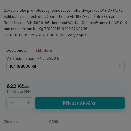
Závěsné oko pro řetězový jednozávěs nebo dvojzávěs D18.OF (A..) s
velikostí a nosností dle výběru G8 dle EN 1677-4. Řetěz Označení
Rozměry dle DIN 5688-86 Hmotnost W.L.L. ┴Ø mm ΛØ mm d1 t1 W1 SxX
mm mm mm mm Kg Kg 78101316182022263236
6781013161820222632 D180OF(A1...
celý popis
Dostupnost
skladem
Velikost/nosnost 1-2 závěs G8
622 Kč
/
ks
514 Kč
bez DPH
Přidat do košíku
Číslo produktu:
0293