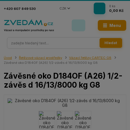
0
ks
CZK
+420 607 849 530
0,00 Kč
Menu
Hledat
Úvod
Řetězové vázací prostředky
Vázací řetězy CARTEC G8
Závěsné oko D184OF (A26) 1/2-závěs d 16/13/8000 kg G8
Závěsné oko D184OF (A26) 1/2-
závěs d 16/13/8000 kg G8