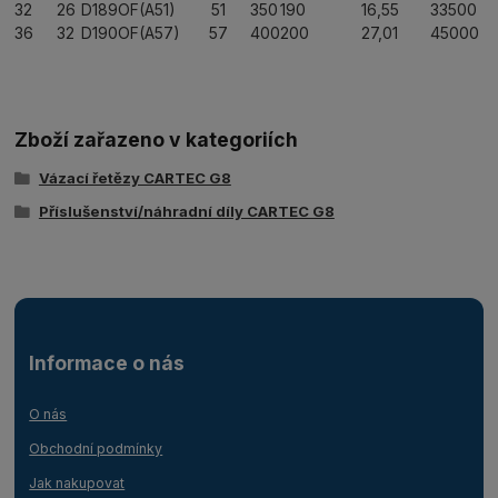
32
26
D189OF(A51)
51
350
190
16,55
33500
36
32
D190OF(A57)
57
400
200
27,01
45000
Zboží zařazeno v kategoriích
Vázací řetězy CARTEC G8
Příslušenství/náhradní díly CARTEC G8
Informace o nás
O nás
Obchodní podmínky
Jak nakupovat