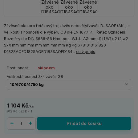
Závěsné oko pro řetězový trojzávěs nebo čtyřzávěs D...SAOF (AK..) s
velikostí a nosností dle výběru G8 dle EN 1677-4. Řetěz Označení
Rozměry dle DIN 5688-86 Hmotnost W.L.L. ΛØ mm d1 t1 W1 d2 t2 w2
SxX mm mm mm mm mm mm mm Kg Kg 6781013161820
D182SAOFD182SAOFD183SAOFD184...
celý popis
Dostupnost
skladem
Velikost/nosnost 3-4 závěs G8
1 104 Kč
/
ks
912 Kč
bez DPH
Přidat do košíku