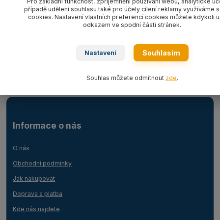
Pro základní funkčnost, zpříjemnění používání webu, analytické úč
případě udělení souhlasu také pro účely cílení reklamy využíváme 
cookies. Nastavení vlastních preferencí cookies můžete kdykoli u
odkazem ve spodní části stránek.
Zboží zařazeno v kategoriích
Vázací řetězy CARTEC G8
Souhlasím
Nastavení
Příslušenství/náhradní díly CARTEC G8
Souhlas můžete odmítnout
zde
.
Informace o nás
O nás
Obchodní podmínky
Jak nakupovat
Doprava a platba
Kde nás najdete