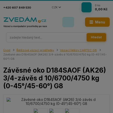
0
ks
CZK
+420 607 849 530
0,00 Kč
Menu
Hledat
Úvod
Řetězové vázací prostředky
Vázací řetězy CARTEC G8
Závěsné oko D184SAOF (AK26) 3/4-závěs d 10/6700/4750 kg (0-45°/45-
60°) G8
Závěsné oko D184SAOF (AK26)
3/4-závěs d 10/6700/4750 kg
(0-45°/45-60°) G8