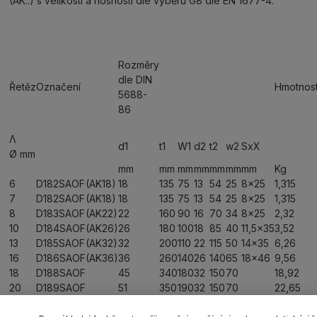
(AK..) s velikostí a nosností dle výběru G8 dle EN 1677-4.
Rozměry
dle DIN
Řetěz
Označení
Hmotnos
5688-
86
Λ
d1
t1
W1
d2
t2
w2
SxX
Ø mm
mm
mm
mm
mm
mm
mm
mm
Kg
6
D182SAOF
(AK18)
18
135
75
13
54
25
8x25
1,315
7
D182SAOF
(AK18)
18
135
75
13
54
25
8x25
1,315
8
D183SAOF
(AK22)
22
160
90
16
70
34
8x25
2,32
10
D184SAOF
(AK26)
26
180
100
18
85
40
11,5x35
3,52
13
D185SAOF
(AK32)
32
200
110
22
115
50
14x35
6,26
16
D186SAOF
(AK36)
36
260
140
26
140
65
18x46
9,56
18
D188SAOF
45
340
180
32
150
70
18,92
20
D189SAOF
51
350
190
32
150
70
22,65