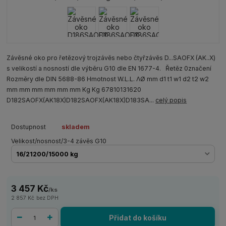
Závěsné oko pro řetězový trojzávěs nebo čtyřzávěs D...SAOFX (AK..X)
s velikostí a nosností dle výběru G10 dle EN 1677-4. Řetěz 0značení
Rozměry dle DIN 5688-86 Hmotnost W.L.L. ΛØ mm d1 t1 w1 d2 t2 w2
mm mm mm mm mm mm Kg Kg 67810131620
D182SAOFX(AK18X)D182SAOFX(AK18X)D183SA...
celý popis
Dostupnost
skladem
Velikost/nosnost/3-4 závěs G10
3 457 Kč
/
ks
2 857 Kč
bez DPH
Přidat do košíku