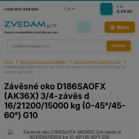
0
ks
CZK
+420 607 849 530
0,00 Kč
Menu
Hledat
Úvod
Řetězové vázací prostředky
Vázací řetězy CARTEC G10
Závěsné oko D186SAOFX (AK36X) 3/4-závěs d 16/21200/15000 kg (0-
45°/45-60°) G10
Závěsné oko D186SAOFX
(AK36X) 3/4-závěs d
16/21200/15000 kg (0-45°/45-
60°) G10