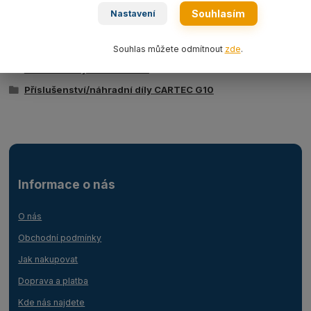
Souhlasím
Nastavení
Zboží zařazeno v kategoriích
Souhlas můžete odmítnout
zde
.
Vázací řetězy CARTEC G10
Příslušenství/náhradní díly CARTEC G10
Informace o nás
O nás
Obchodní podmínky
Jak nakupovat
Doprava a platba
Kde nás najdete