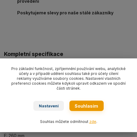
provedení
Poskytujeme slevy pro naše stálé zákazníky
Kompletní specifikace
Závěsné zařízení na nosníky typ CTK5000 s nosností 5000 kg
Pro základní funkčnost, zpříjemnění používání webu, analytické
a pracovním rozsahem 80-320 mm. Hmotnost 11 kg.
účely a v případě udělení souhlasu také pro účely cílení
reklamy využíváme soubory cookies. Nastavení vlastních
Rozměry:
preferencí cookies můžete kdykoli upravit odkazem ve spodní
části stránek.
A: 354 mm
B min-max: 235-490 mm
Souhlasím
Nastavení
C: 110 mm
Souhlas můžete odmítnout
zde
.
D: 10 mm
E: 260 mm