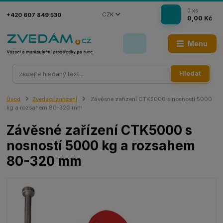
0
ks
CZK
+420 607 849 530
0,00 Kč
Menu
Hledat
Úvod
Zvedací zařízení
Závěsné zařízení CTK5000 s nosností 5000
kg a rozsahem 80-320 mm
Závěsné zařízení CTK5000 s
nosností 5000 kg a rozsahem
80-320 mm