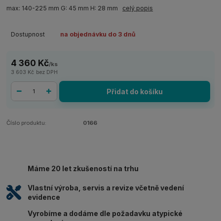
max: 140-225 mm G: 45 mm H: 28 mm
celý popis
Dostupnost
na objednávku do 3 dnů
4 360 Kč
/
ks
3 603 Kč
bez DPH
Přidat do košíku
Číslo produktu:
0166
Máme 20 let zkušeností na trhu
Vlastní výroba, servis a revize včetně vedení
evidence
Vyrobíme a dodáme dle požadavku atypické