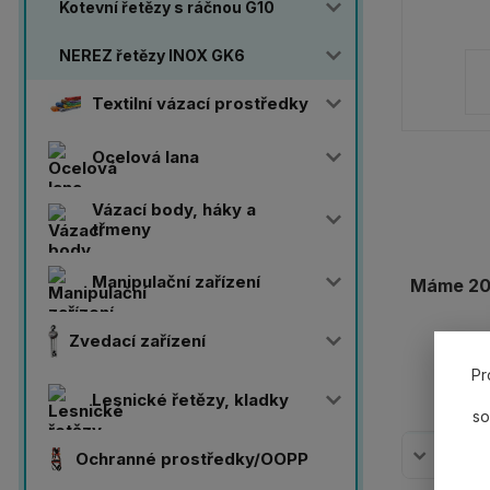
Kotevní řetězy s ráčnou G10
NEREZ řetězy INOX GK6
Textilní vázací prostředky
Ocelová lana
Vázací body, háky a
třmeny
Manipulační zařízení
Máme 20 
Zvedací zařízení
Pr
Lesnické řetězy, kladky
so
Komplet
Ochranné prostředky/OOPP