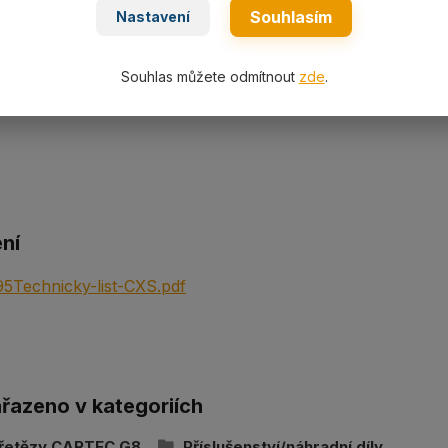
Souhlasím
Nastavení
ní specifikace
CCL..S (CX..S) s pojistkou G8 s velikostí a nosností dle výb
Souhlas můžete odmítnout
zde
.
kracovačů.
ní
5Technicky-list-CXS.pdf
ařazeno v kategoriích
 řetězy CARTEC G8
Příslušenství/náhradní díly