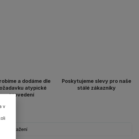
robíme a dodáme dle
Poskytujeme slevy pro naše
ožadavku atypické
stálé zákazníky
provedení
a v
oli
Ke stažení