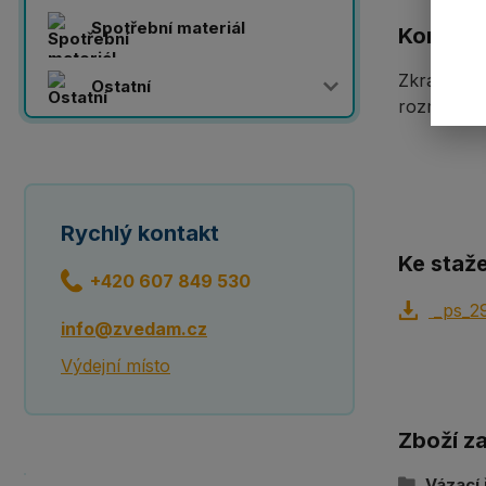
Spotřební materiál
Komplet
Zkracovač 
Ostatní
rozměry z
Rychlý kontakt
Ke staže
+420 607 849 530
_ps_29
info@zvedam.cz
Výdejní místo
Zboží z
Vázací