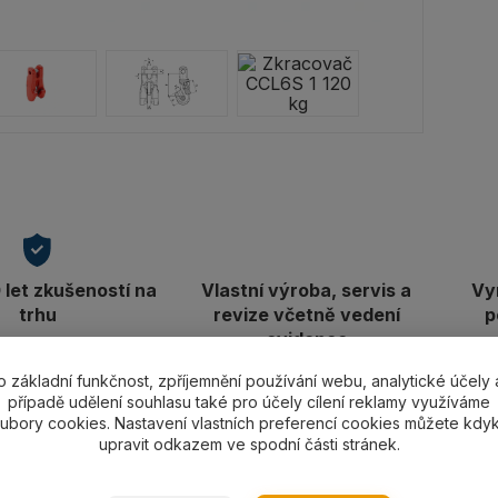
let zkušeností na
Vlastní výroba, servis a
Vy
trhu
revize včetně vedení
p
evidence
o základní funkčnost, zpříjemnění používání webu, analytické účely 
případě udělení souhlasu také pro účely cílení reklamy využíváme
ubory cookies. Nastavení vlastních preferencí cookies můžete kdyk
upravit odkazem ve spodní části stránek.
ní specifikace