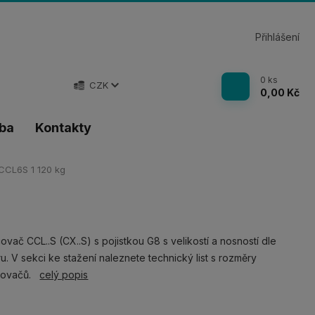
Přihlášení
0
ks
CZK
0,00 Kč
tba
Kontakty
CCL6S 1 120 kg
ovač CCL..S (CX..S) s pojistkou G8 s velikostí a nosností dle
u. V sekci ke stažení naleznete technický list s rozměry
covačů.
celý popis