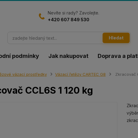
Nevíte si rady? Zavolejte.
+420 607 849 530
Hledat
odní podmínky
Jak nakupovat
Doprava a pla
ězové vázací prostředky
Vázací řetězy CARTEC G8
Zkracovač 
ovač CCL6S 1 120 kg
Zkrac
výběr
zkra