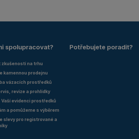
mi spolupracovat?
Potřebujete poradit?
 zkušeností na trhu
e kamennou prodejnu
oba vázacích prostředků
vis, revize a prohlídky
Vaší evidenci prostředků
ám a pomůžeme s výběrem
 slevy pro registrované a
níky