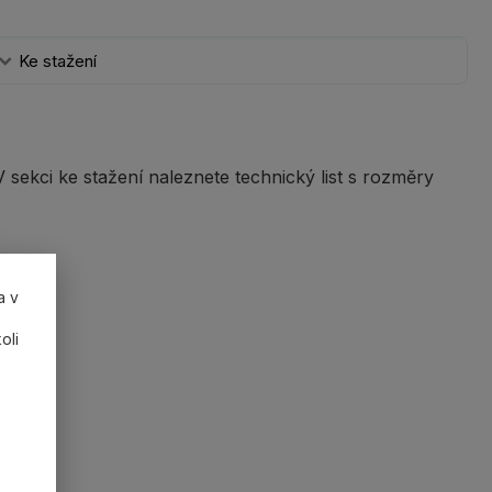
Ke stažení
 V sekci ke stažení naleznete technický list s rozměry
a v
oli