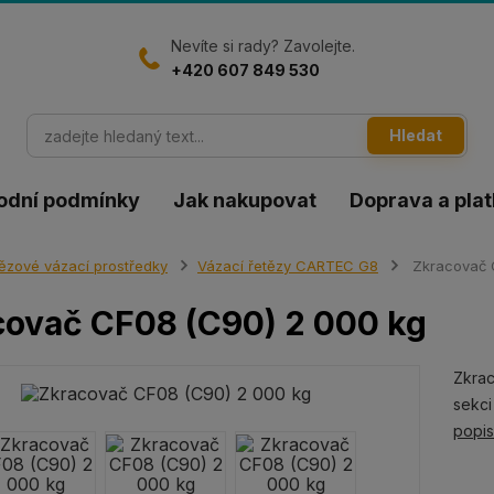
Nevíte si rady? Zavolejte.
+420 607 849 530
Hledat
odní podmínky
Jak nakupovat
Doprava a pla
ězové vázací prostředky
Vázací řetězy CARTEC G8
Zkracovač 
ovač CF08 (C90) 2 000 kg
Zkrac
sekci
popi