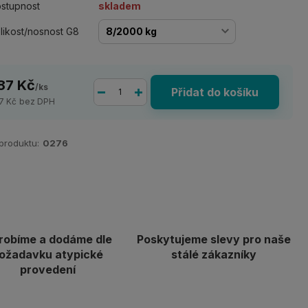
stupnost
skladem
likost/nosnost G8
87 Kč
/
ks
Přidat do košíku
7 Kč
bez DPH
 produktu:
0276
robíme a dodáme dle
Poskytujeme slevy pro naše
ožadavku atypické
stálé zákazníky
provedení