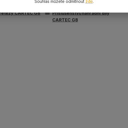
ařazeno v kategoriích
Souhlas můžete odmítnout
zde
.
 řetězy CARTEC G8
Příslušenství/náhradní díly
CARTEC G8