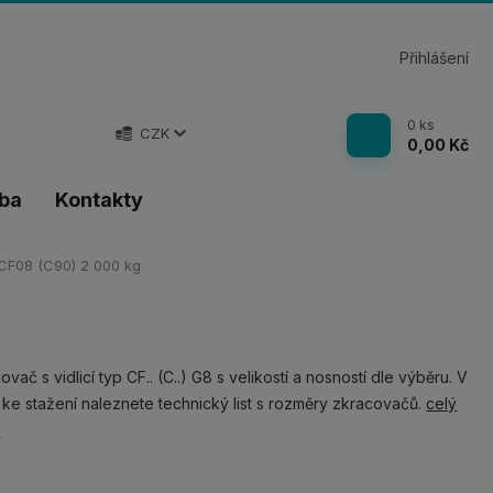
Přihlášení
0
ks
CZK
0,00 Kč
tba
Kontakty
CF08 (C90) 2 000 kg
ovač s vidlicí typ CF.. (C..) G8 s velikostí a nosností dle výběru. V
 ke stažení naleznete technický list s rozměry zkracovačů.
celý
s