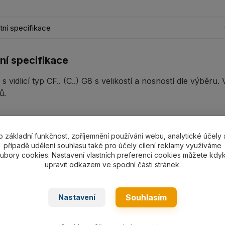
ní specifikace
ní specifikace
 vidlicí typ CF.. (C..) G8 s velikostí a nosností dle výběru.
ů.
o základní funkčnost, zpříjemnění používání webu, analytické účely 
ní
případě udělení souhlasu také pro účely cílení reklamy využíváme
ubory cookies. Nastavení vlastních preferencí cookies můžete kdyk
upravit odkazem ve spodní části stránek.
1Technicky-list-CF.pdf
Souhlasím
Nastavení