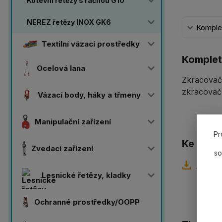
Kotevní řetězy s ráčnou G10
NEREZ řetězy INOX GK6
Komplet
Textilní vázací prostředky
Komplet
Ocelová lana
Zkracovač s
zkracovač
Vázací body, háky a třmeny
Manipulační zařízení
Pr
Ke staže
Zvedací zařízení
so
_ps_29
Lesnické řetězy, kladky
Ochranné prostředky/OOPP