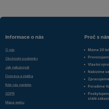
Informace o nás
Proč s ná
O nás
Máme 20 let
Provozujem
Obchodní podmínky
Vlastní výr
Jak nakupovat
Nabízíme ser
Doprava a platba
Zpracujeme 
Kde nás najdete
Poradíme V
GDPR
Poskytujeme
stálé zákaz
Mapa webu