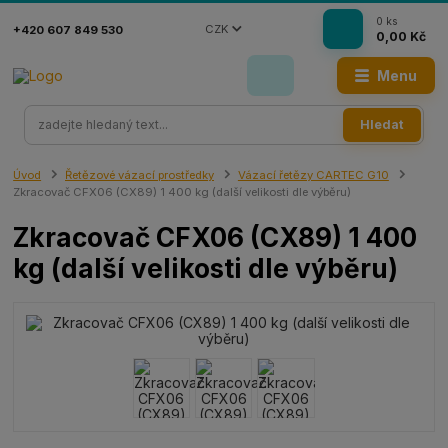
0
ks
CZK
+420 607 849 530
0,00 Kč
Menu
Hledat
Úvod
Řetězové vázací prostředky
Vázací řetězy CARTEC G10
Zkracovač CFX06 (CX89) 1 400 kg (další velikosti dle výběru)
Zkracovač CFX06 (CX89) 1 400
kg (další velikosti dle výběru)