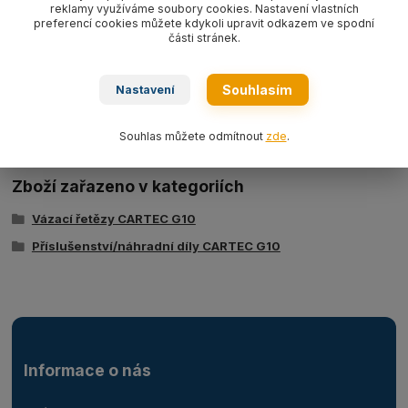
zkracovačů.
reklamy využíváme soubory cookies. Nastavení vlastních
preferencí cookies můžete kdykoli upravit odkazem ve spodní
části stránek.
Ke stažení
Souhlasím
Nastavení
_ps_308Technicky-list-CFX.pdf
Souhlas můžete odmítnout
zde
.
Zboží zařazeno v kategoriích
Vázací řetězy CARTEC G10
Příslušenství/náhradní díly CARTEC G10
Informace o nás