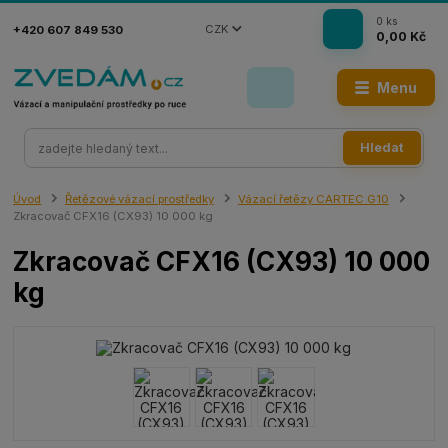
0
ks
CZK
+420 607 849 530
0,00 Kč
Menu
Hledat
Úvod
Řetězové vázací prostředky
Vázací řetězy CARTEC G10
Zkracovač CFX16 (CX93) 10 000 kg
Zkracovač CFX16 (CX93) 10 000
kg