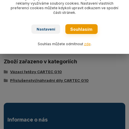
zkracovačů.
reklamy využíváme soubory cookies. Nastavení vlastních
preferencí cookies můžete kdykoli upravit odkazem ve spodní
části stránek.
Souhlasím
Ke stažení
Nastavení
_ps_308Technicky-list-CFX.pdf
Souhlas můžete odmítnout
zde
.
Zboží zařazeno v kategoriích
Vázací řetězy CARTEC G10
Příslušenství/náhradní díly CARTEC G10
Informace o nás