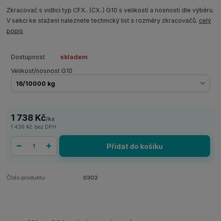
Zkracovač s vidlicí typ CFX.. (CX..) G10 s velikostí a nosností dle výběru.
V sekci ke stažení naleznete technický list s rozměry zkracovačů.
celý
popis
Dostupnost
skladem
Velikost/nosnost G10
1 738 Kč
/
ks
1 436 Kč
bez DPH
Přidat do košíku
Číslo produktu:
0302