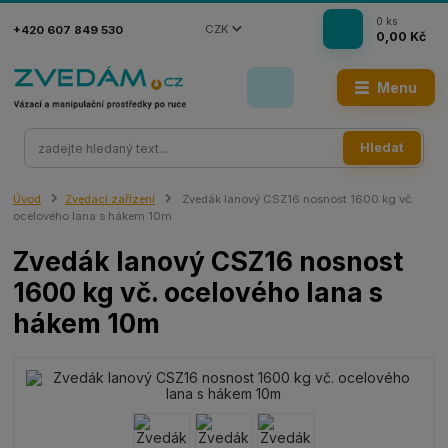
0
ks
CZK
+420 607 849 530
0,00 Kč
Menu
Hledat
Úvod
Zvedací zařízení
Zvedák lanový CSZ16 nosnost 1600 kg vč.
ocelového lana s hákem 10m
Zvedák lanový CSZ16 nosnost
1600 kg vč. ocelového lana s
hákem 10m