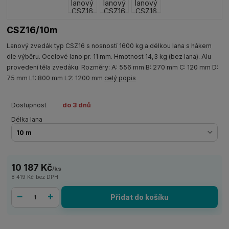
CSZ16/10m
Lanový zvedák typ CSZ16 s nosností 1600 kg a délkou lana s hákem
dle výběru. Ocelové lano pr. 11 mm. Hmotnost 14,3 kg (bez lana). Alu
provedení těla zvedáku. Rozměry: A: 556 mm B: 270 mm C: 120 mm D:
75 mm L1: 800 mm L2: 1200 mm
celý popis
Dostupnost
do 3 dnů
Délka lana
10 187 Kč
/
ks
8 419 Kč
bez DPH
Přidat do košíku