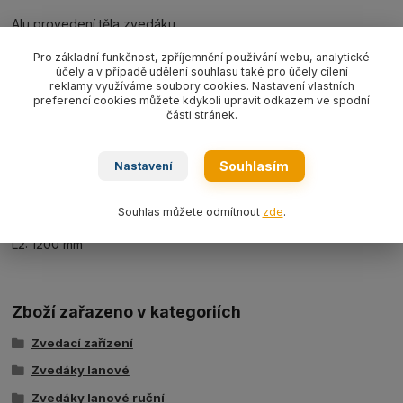
Alu provedení těla zvedáku.
Rozměry:
Pro základní funkčnost, zpříjemnění používání webu, analytické
účely a v případě udělení souhlasu také pro účely cílení
reklamy využíváme soubory cookies. Nastavení vlastních
A: 556 mm
preferencí cookies můžete kdykoli upravit odkazem ve spodní
části stránek.
B: 270 mm
C: 120 mm
Souhlasím
Nastavení
D: 75 mm
L1: 800 mm
Souhlas můžete odmítnout
zde
.
L2: 1200 mm
Zboží zařazeno v kategoriích
Zvedací zařízení
Zvedáky lanové
Zvedáky lanové ruční