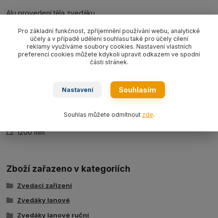
Alu provedení těla zvedáku.
Rozměry:
Pro základní funkčnost, zpříjemnění používání webu, analytické
účely a v případě udělení souhlasu také pro účely cílení
reklamy využíváme soubory cookies. Nastavení vlastních
A: 666 mm
preferencí cookies můžete kdykoli upravit odkazem ve spodní
části stránek.
B: 320 mm
C: 150 mm
Souhlasím
Nastavení
D: 90 mm
L1: 800 mm
Souhlas můžete odmítnout
zde
.
L2: 1200 mm
Zboží zařazeno v kategoriích
Zvedací zařízení
Zvedáky lanové
Zvedáky lanové ruční