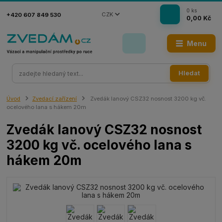
0
ks
CZK
+420 607 849 530
0,00 Kč
Menu
Hledat
Úvod
Zvedací zařízení
Zvedák lanový CSZ32 nosnost 3200 kg vč.
ocelového lana s hákem 20m
Zvedák lanový CSZ32 nosnost
3200 kg vč. ocelového lana s
hákem 20m