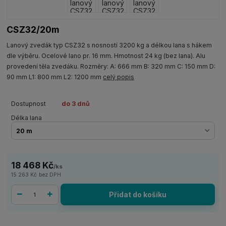
CSZ32/20m
Lanový zvedák typ CSZ32 s nosností 3200 kg a délkou lana s hákem
dle výběru. Ocelové lano pr. 16 mm. Hmotnost 24 kg (bez lana). Alu
provedení těla zvedáku. Rozměry: A: 666 mm B: 320 mm C: 150 mm D:
90 mm L1: 800 mm L2: 1200 mm
celý popis
Dostupnost
do 3 dnů
Délka lana
18 468 Kč
/
ks
15 263 Kč
bez DPH
Přidat do košíku