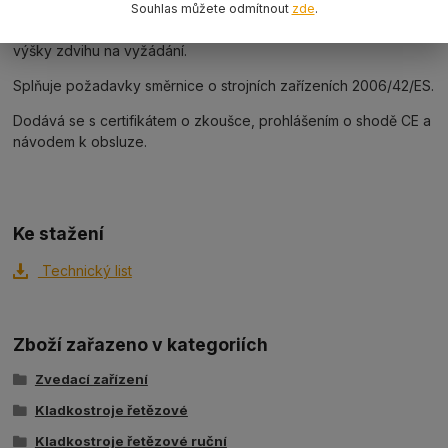
Souhlas můžete odmítnout
zde
.
Standardně skladem jsou výšky zdvihu 3, 6 a 10 metrů. Jiné
výšky zdvihu na vyžádání.
Splňuje požadavky směrnice o strojních zařízeních 2006/42/ES.
Dodává se s certifikátem o zkoušce, prohlášením o shodě CE a
návodem k obsluze.
Ke stažení
Technický list
Zboží zařazeno v kategoriích
Zvedací zařízení
Kladkostroje řetězové
Kladkostroje řetězové ruční