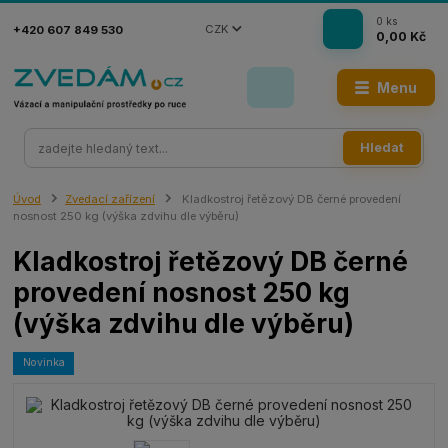
0
ks
CZK
+420 607 849 530
0,00 Kč
Menu
Hledat
Úvod
Zvedací zařízení
Kladkostroj řetězový DB černé provedení
nosnost 250 kg (výška zdvihu dle výběru)
Kladkostroj řetězový DB černé
provedení nosnost 250 kg
(výška zdvihu dle výběru)
Novinka