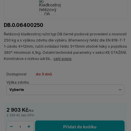
DB.0.06400250
Řetězový kladkostroj ruční typ DB černé podiové provedení s nosností
250 kg a s výškou zdvihu dle výběru. Břemenový řetěz dle EN 818-7-T
1-závěs 4x12mm, ruční ovládací řetěz 3x15mm otočné háky s pojistkou
360°. Hmotnost 4,1kg. Ostatní technické parametry v sekci KE STAŽENÍ.
Konstrukce s nízkou údržb...
celý popis
Dostupnost
do 3 dnů
Výška zdvihu
2 903 Kč
/
ks
2 399 Kč
bez DPH
Přidat do košíku