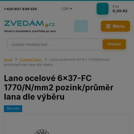
0
ks
CZK
+420 607 849 530
0,00 Kč
Menu
Hledat
Úvod
Ocelová lana
Lano ocelové 6x37-FC 1770/N/mm2
pozink/průměr lana dle výběru
Lano ocelové 6x37-FC
1770/N/mm2 pozink/průměr
lana dle výběru
Novinka