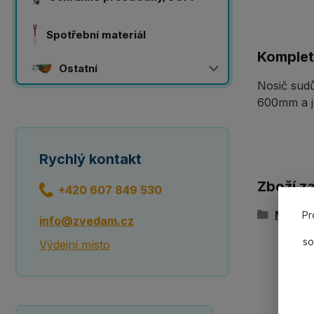
Spotřební materiál
Komplet
Ostatní
Nosič sudů
600mm a je
Rychlý kontakt
Zboží z
+420 607 849 530
Manipul
Pr
info@zvedam.cz
so
Výdejní místo