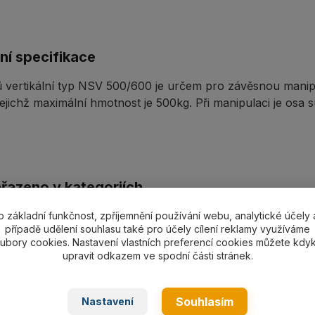
ní specifikace
 vertikální typ NSV 500/600 je určem pro závěsnou manipula
jichž maximální hmotnost je 500kg. Při manipulaci je osa s
ařazeno v kategoriích
ační zařízení
Svěrky/kleště
o základní funkčnost, zpříjemnění používání webu, analytické účely 
případě udělení souhlasu také pro účely cílení reklamy využíváme
ubory cookies. Nastavení vlastních preferencí cookies můžete kdyk
upravit odkazem ve spodní části stránek.
Souhlasím
Nastavení