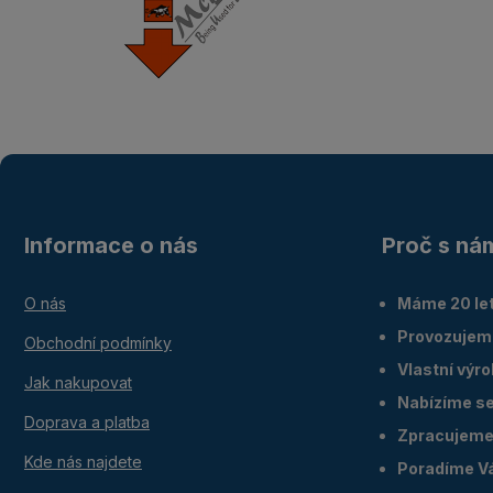
Informace o nás
Proč s ná
O nás
Máme 20 let
Provozujem
Obchodní podmínky
Vlastní výr
Jak nakupovat
Nabízíme ser
Doprava a platba
Zpracujeme 
Kde nás najdete
Poradíme V