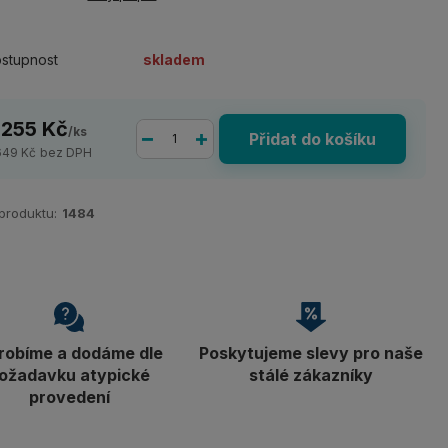
stupnost
skladem
 255 Kč
/
ks
Přidat do košíku
649 Kč
bez DPH
 produktu:
1484
robíme a dodáme dle
Poskytujeme slevy pro naše
ožadavku atypické
stálé zákazníky
provedení