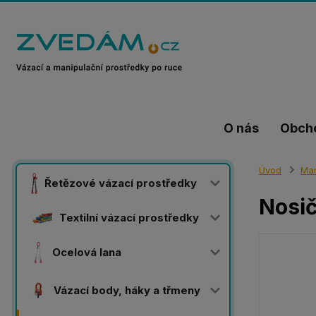
O nás
Obch
Úvod
Man
Řetězové vázací prostředky
Nosič
Textilní vázací prostředky
Ocelová lana
Vázací body, háky a třmeny