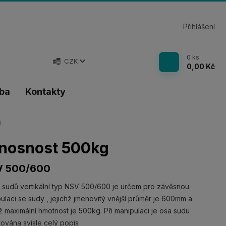
Přihlášení
0
ks
CZK
0,00 Kč
tba
Kontakty
g
 nosnost 500kg
V 500/600
 sudů vertikální typ NSV 500/600 je určem pro závěsnou
ulaci se sudy , jejichž jmenovitý vnější průměr je 600mm a
hž maximální hmotnost je 500kg. Při manipulaci je osa sudu
tována svisle
celý popis