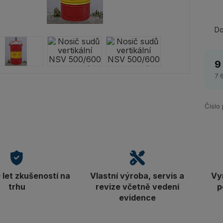
Do
9
7 
Číslo
let zkušeností na
Vlastní výroba, servis a
Vy
trhu
revize včetně vedení
p
evidence