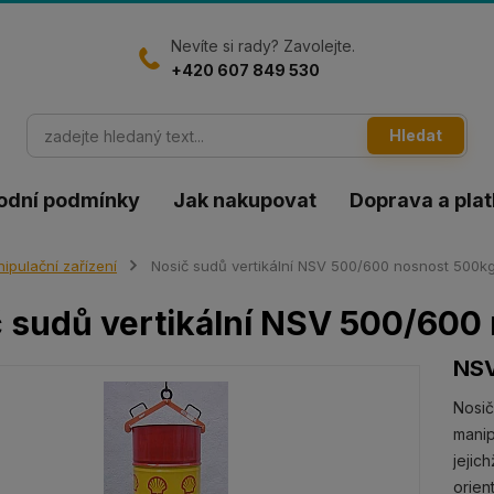
Nevíte si rady? Zavolejte.
+420 607 849 530
Hledat
odní podmínky
Jak nakupovat
Doprava a pla
ipulační zařízení
Nosič sudů vertikální NSV 500/600 nosnost 500k
 sudů vertikální NSV 500/600
NS
Nosič
manip
jejic
orien