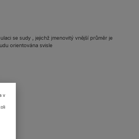
ci se sudy , jejichž jmenovitý vnější průměr je
udu orientována svisle
a v
oli