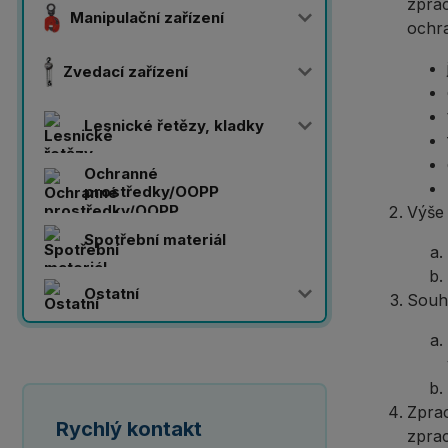
zpra
Manipulační zařízení
ochra
Zvedací zařízení
Lesnické řetězy, kladky
Ochranné
prostředky/OOPP
Výše
Spotřební materiál
Ostatní
Souhl
Zpra
Rychlý kontakt
zprac