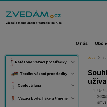
O nás
Obch
Úvod
Sou
Řetězové vázací prostředky
Souhl
Textilní vázací prostředky
uživa
Ocelová lana
Udělu
2605
Vázací body, háky a třmeny
smys