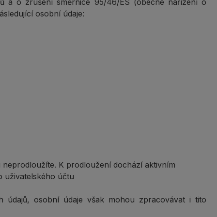
ů a o zrušení směrnice 95/46/ES (obecné nařízení o
ásledující osobní údaje:
u neprodloužíte. K prodloužení dochází aktivním
do uživatelského účtu
 údajů, osobní údaje však mohou zpracovávat i tito