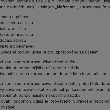
cováním osobních údajů a o volném pohybu těchto údaj
ně osobních údajů) (dále jen
„Nařízení“
), zpracovával/a n
jméno a příjmení
emailovou adresu
telefonní číslo
fakturační adresu
dodací adresu
historii objednávek
 uvedené osobní údaje budou zpracovány za účelem:
zřízení a administrace uživatelského účtu
nabídnutí pohodlnějšího nákupního zážitku
as udělujete na zpracování po dobu 5 let a to za účelem:
zřízení a administrace uživatelského účtu, pokud tuto dob
využíváním uživatelského účtu, čili při každém přihlášení 
nabídnutí pohodlnějšího nákupního zážitku
cování osobních údajů je prováděno Správcem osobních
ovatelé: