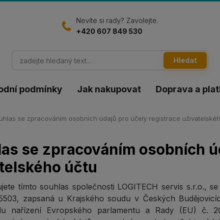
Nevíte si rady? Zavolejte.
+420 607 849 530
Hledat
odní podmínky
Jak nakupovat
Doprava a pla
hlas se zpracováním osobních údajů pro účely registrace uživatelské
as se zpracováním osobních úd
telského účtu
jete tímto souhlas společnosti LOGITECH servis s.r.o., 
5503
, zapsaná u Krajského soudu v Českých Budějovicích
lu nařízení Evropského parlamentu a Rady (EU) č. 20