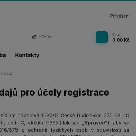
Přihlášení
0
ks
CZK
0,00 Kč
tba
Kontakty
ho účtu
ajů pro účely registrace
se sídlem Topolová 1687/11 České Budějovice 370 08, IČ
, oddíl C, vložka 11365.(dále jen
„Správce“
), aby ve
16/679 o ochraně fyzických osob v souvislosti se