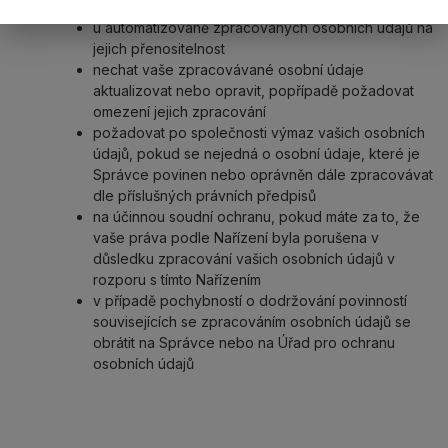
jejich kopii
u automatizovaně zpracovaných osobních údajů na
jejich přenositelnost
nechat vaše zpracovávané osobní údaje
aktualizovat nebo opravit, popřípadě požadovat
omezení jejich zpracování
požadovat po společnosti výmaz vašich osobních
údajů, pokud se nejedná o osobní údaje, které je
Správce povinen nebo oprávněn dále zpracovávat
dle příslušných právních předpisů
na účinnou soudní ochranu, pokud máte za to, že
vaše práva podle Nařízení byla porušena v
důsledku zpracování vašich osobních údajů v
rozporu s tímto Nařízením
v případě pochybností o dodržování povinností
souvisejících se zpracováním osobních údajů se
obrátit na Správce nebo na Úřad pro ochranu
osobních údajů