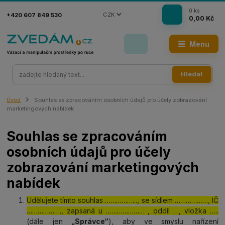
0
ks
CZK
+420 607 849 530
0,00 Kč
Menu
Hledat
Úvod
Souhlas se zpracováním osobních údajů pro účely zobrazování
marketingových nabídek
Souhlas se zpracováním
osobních údajů pro účely
zobrazování marketingových
nabídek
Udělujete tímto souhlas ……………..., se sídlem ………………, IČ
………………., zapsaná u ………………… , oddíl …, vložka …..
(dále jen
„Správce“
), aby ve smyslu nařízení