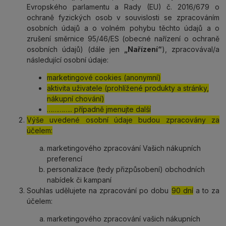
Evropského parlamentu a Rady (EU) č. 2016/679 o
ochraně fyzických osob v souvislosti se zpracováním
osobních údajů a o volném pohybu těchto údajů a o
zrušení směrnice 95/46/ES (obecné nařízení o ochraně
osobních údajů) (dále jen
„Nařízení“
), zpracovával/a
následující osobní údaje:
marketingové cookies (anonymní)
aktivita uživatele (prohlížené produkty a stránky,
nákupní chování)
………….. případně jmenujte další
Výše uvedené osobní údaje budou zpracovány za
účelem:
marketingového zpracování Vašich nákupních
preferencí
personalizace (tedy přizpůsobení) obchodních
nabídek či kampaní
Souhlas udělujete na zpracování po dobu
90 dní
a to za
účelem:
marketingového zpracování vašich nákupních