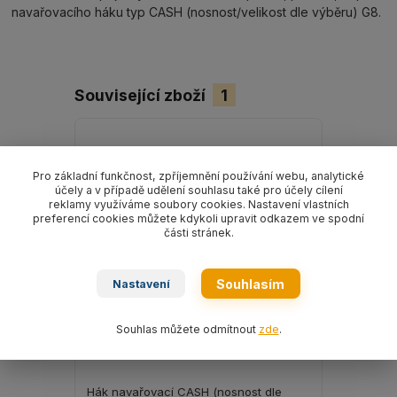
navařovacího háku typ CASH (nosnost/velikost dle výběru) G8.
Související zboží
1
Pro základní funkčnost, zpříjemnění používání webu, analytické
účely a v případě udělení souhlasu také pro účely cílení
reklamy využíváme soubory cookies. Nastavení vlastních
preferencí cookies můžete kdykoli upravit odkazem ve spodní
části stránek.
Souhlasím
Nastavení
Souhlas můžete odmítnout
zde
.
Hák navařovací CASH (nosnost dle