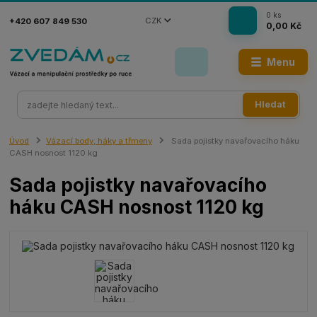
0
ks
CZK
+420 607 849 530
0,00 Kč
Menu
Hledat
Úvod
Vázací body, háky a třmeny
Sada pojistky navařovacího háku
CASH nosnost 1120 kg
Sada pojistky navařovacího
háku CASH nosnost 1120 kg