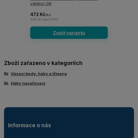
výběru) G8
472 Kč
/
ks
390 Kč
bez DPH
Zvolit variantu
Zboží zařazeno v kategoriích
Vázací body, háky a třmeny
Háky navařovací
Informace o nás