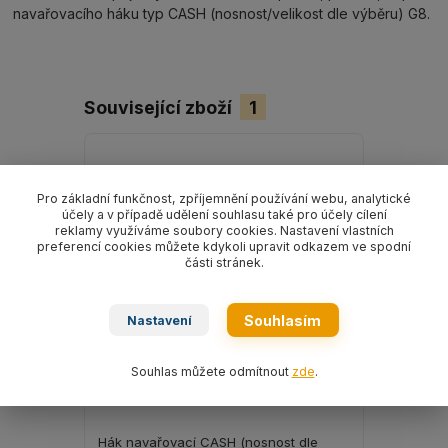
navařovacího háku typ CASH (nosnost/velikost dle výběru) G8.
Související zboží
1
Pro základní funkčnost, zpříjemnění používání webu, analytické
účely a v případě udělení souhlasu také pro účely cílení
reklamy využíváme soubory cookies. Nastavení vlastních
preferencí cookies můžete kdykoli upravit odkazem ve spodní
části stránek.
Souhlasím
Nastavení
Souhlas můžete odmítnout
zde
.
Hák navařovací CASH (nosnost dle