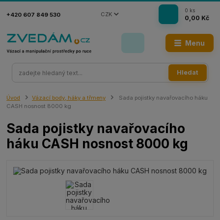
0
ks
CZK
+420 607 849 530
0,00 Kč
Menu
Hledat
Úvod
Vázací body, háky a třmeny
Sada pojistky navařovacího háku
CASH nosnost 8000 kg
Sada pojistky navařovacího
háku CASH nosnost 8000 kg