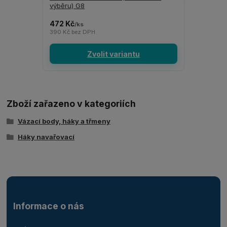
výběru) G8
472 Kč
/
ks
390 Kč
bez DPH
Zvolit variantu
Zboží zařazeno v kategoriích
Vázací body, háky a třmeny
Háky navařovací
Informace o nás