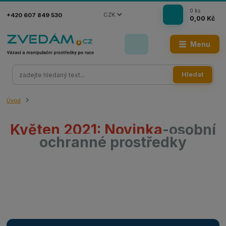
0
ks
CZK
+420 607 849 530
0,00 Kč
Menu
Hledat
Úvod
Květen 2021:
Novinka
-osobní
ochranné prostředky