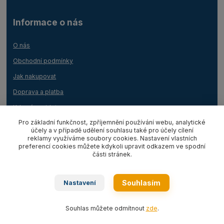
Informace o nás
O nás
Obchodní podmínky
Jak nakupovat
Doprava a platba
Kde nás najdete
Pro základní funkčnost, zpříjemnění používání webu, analytické
GDPR
účely a v případě udělení souhlasu také pro účely cílení
reklamy využíváme soubory cookies. Nastavení vlastních
Mapa webu
preferencí cookies můžete kdykoli upravit odkazem ve spodní
části stránek.
Souhlasím
Nastavení
Proč s námi spolupracovat?
Souhlas můžete odmítnout
zde
.
Máme 20 let zkušeností na trhu
Provozujeme kamennou prodejnu