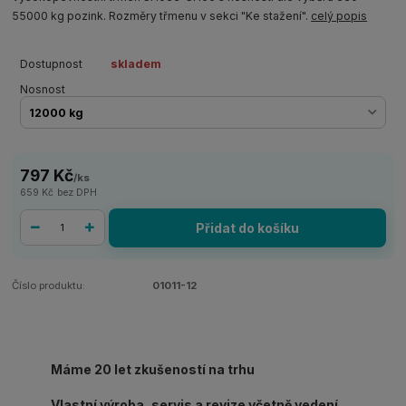
55000 kg pozink. Rozměry třmenu v sekci "Ke stažení".
celý popis
Dostupnost
skladem
Nosnost
797 Kč
/
ks
659 Kč
bez DPH
Přidat do košíku
Číslo produktu:
01011-12
Máme 20 let zkušeností na trhu
Vlastní výroba, servis a revize včetně vedení