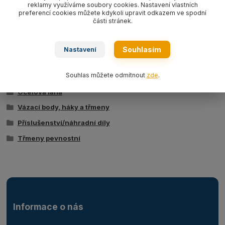
reklamy využíváme soubory cookies. Nastavení vlastních
preferencí cookies můžete kdykoli upravit odkazem ve spodní
Ke stažení
části stránek.
Technická specifikace
Souhlasím
Nastavení
Zboží zařazeno v kategoriích
Souhlas můžete odmítnout
zde
.
Ocelová lana
Vázací body, háky a třmeny
Příslušenství/náhradní díly
Třmeny pevnostní
Informace o nás