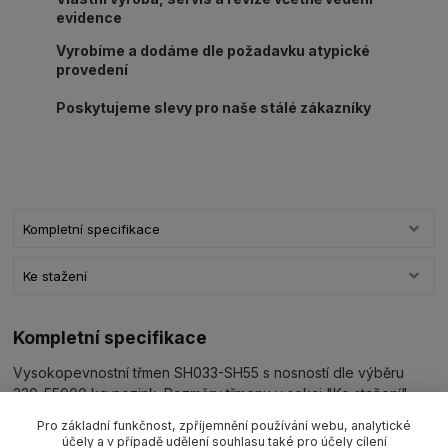
evidence
Vyrobíme a dodáme dle požadavku atypické
provedení
Poskytujeme slevy pro naše stálé zákazníky
Kompletní specifikace
Ke stažení
Kompletní specifikace
Vysokopevnostní třmen SH033-SH55 s nosností dle výběru
330-55000 kg pozink. Rozměry třmenu v sekci "Ke stažení".
Pro základní funkčnost, zpříjemnění používání webu, analytické
účely a v případě udělení souhlasu také pro účely cílení