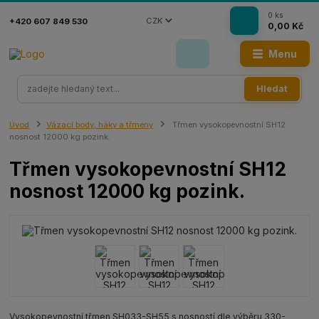
0
ks
CZK
+420 607 849 530
0,00 Kč
Menu
Hledat
Úvod
Vázací body, háky a třmeny
Třmen vysokopevnostní SH12
nosnost 12000 kg pozink.
Třmen vysokopevnostní SH12
nosnost 12000 kg pozink.
Vysokopevnostní třmen SH033-SH55 s nosností dle výběru 330-