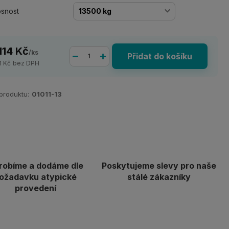
snost
 114 Kč
/
ks
Přidat do košíku
1 Kč
bez DPH
 produktu:
01011-13
robíme a dodáme dle
Poskytujeme slevy pro naše
ožadavku atypické
stálé zákazníky
provedení