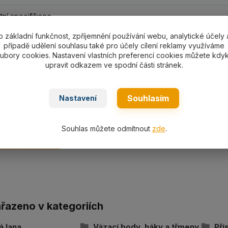
ní specifikace
o základní funkčnost, zpříjemnění používání webu, analytické účely 
případě udělení souhlasu také pro účely cílení reklamy využíváme
ní specifikace
ubory cookies. Nastavení vlastních preferencí cookies můžete kdyk
upravit odkazem ve spodní části stránek.
nostní třmen SH033-SH55 s nosností dle výběru 330-55000
Souhlasím
Nastavení
ní
Souhlas můžete odmítnout
zde
.
cká specifikace
ařazeno v kategoriích
á lana
Vázací body, háky a třmeny
Pří