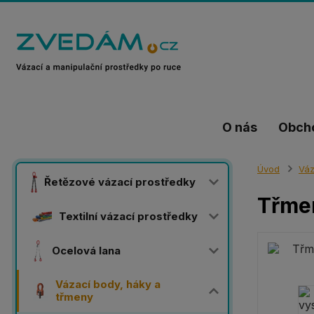
O nás
Obch
Úvod
Váz
Řetězové vázací prostředky
Třmen
Textilní vázací prostředky
Ocelová lana
Vázací body, háky a
třmeny