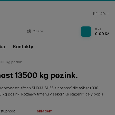
Přihlášení
0
ks
CZK
0,00 Kč
tba
Kontakty
00 kg pozink.
st 13500 kg pozink.
opevnostní třmen SH033-SH55 s nosností dle výběru 330-
 kg pozink. Rozměry třmenu v sekci "Ke stažení".
celý popis
stupnost
skladem