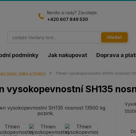
Nevíte si rady? Zavolejte.
+420 607 849 530
Hledat
odní podmínky
Jak nakupovat
Doprava a pla
ací body, háky a třmeny
Třmen vysokopevnostní SH135 nosnost 135
 vysokopevnostní SH135 nosno
Vysok
55000
Do