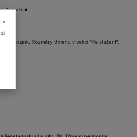
Ke stažení
a v
oli
 kg pozink. Rozměry třmenu v sekci "Ke stažení".
slušenství/náhradní díly
Třmeny pevnostní