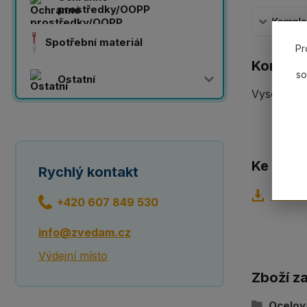
prostředky/OOPP
Komplet
Spotřební materiál
Pr
Komplet
so
Ostatní
Vysokopev
Ke staže
Rychlý kontakt
Techni
+420 607 849 530
info@zvedam.cz
Výdejní místo
Zboží z
Ocelov