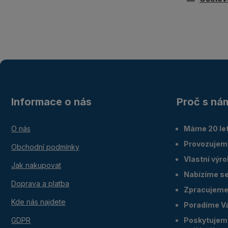
Informace o nás
Proč s ná
O nás
Máme 20 let
Provozujem
Obchodní podmínky
Vlastní výr
Jak nakupovat
Nabízíme ser
Doprava a platba
Zpracujeme 
Kde nás najdete
Poradíme V
GDPR
Poskytujeme