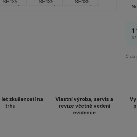
No
1
92
Číslo
let zkušeností na
Vlastní výroba, servis a
Vy
trhu
revize včetně vedení
p
evidence