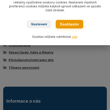
reklamy využíváme soubory cookies. Nastavení vlastních
preferencí cookies můžete kdykoli upravit odkazem ve spodní
Ke stažení
části stránek.
Technická specifikace
Souhlasím
Nastavení
Zboží zařazeno v kategoriích
Souhlas můžete odmítnout
zde
.
Ocelová lana
Vázací body, háky a třmeny
Příslušenství/náhradní díly
Třmeny pevnostní
Informace o nás