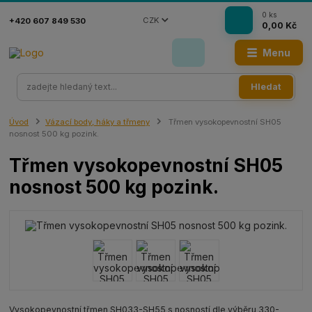
0
ks
CZK
+420 607 849 530
0,00 Kč
Menu
Hledat
Úvod
Vázací body, háky a třmeny
Třmen vysokopevnostní SH05
nosnost 500 kg pozink.
Třmen vysokopevnostní SH05
nosnost 500 kg pozink.
Vysokopevnostní třmen SH033-SH55 s nosností dle výběru 330-