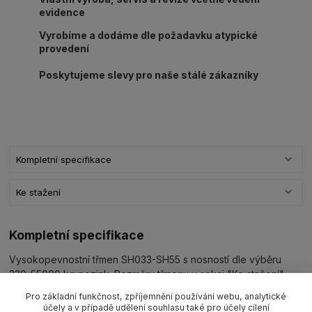
evidence
Vyrobíme a dodáme dle požadavku atypické
provedení
Poskytujeme slevy pro naše stálé zákazníky
Kompletní specifikace
Ke stažení
Kompletní specifikace
Vysokopevnostní třmen SH033-SH55 s nosností dle výběru
330-55000 kg pozink. Rozměry třmenu v sekci "Ke stažení".
Pro základní funkčnost, zpříjemnění používání webu, analytické
účely a v případě udělení souhlasu také pro účely cílení