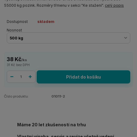
55000 kg pozink. Rozměry třmenu v sekci "Ke stažení".
celý popis
Dostupnost
skladem
Nosnost
38 Kč
/
ks
31 Kč
bez DPH
Přidat do košíku
Číslo produktu:
01011-2
Máme 20 let zkušeností na trhu
Vlastní výroba, servis a revize včetně vedení