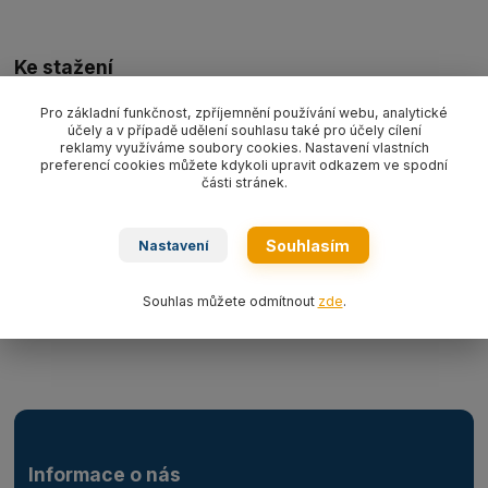
Ke stažení
Technická specifikace
Pro základní funkčnost, zpříjemnění používání webu, analytické
účely a v případě udělení souhlasu také pro účely cílení
reklamy využíváme soubory cookies. Nastavení vlastních
preferencí cookies můžete kdykoli upravit odkazem ve spodní
části stránek.
Zboží zařazeno v kategoriích
Ocelová lana
Souhlasím
Nastavení
Vázací body, háky a třmeny
Příslušenství/náhradní díly
Souhlas můžete odmítnout
zde
.
Třmeny pevnostní
Informace o nás