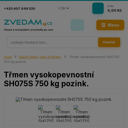
0
ks
CZK
+420 607 849 530
0,00 Kč
Menu
Hledat
Úvod
Vázací body, háky a třmeny
Třmen vysokopevnostní SH075S
750 kg pozink.
Třmen vysokopevnostní
SH075S 750 kg pozink.