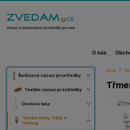
O nás
Obch
Úvod
Váz
Řetězové vázací prostředky
Třme
Textilní vázací prostředky
Ocelová lana
Vázací body, háky a
třmeny