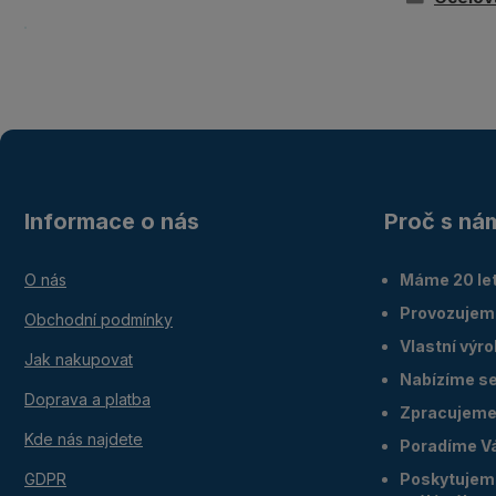
Informace o nás
Proč s ná
O nás
Máme 20 let
Provozujem
Obchodní podmínky
Vlastní výr
Jak nakupovat
Nabízíme ser
Doprava a platba
Zpracujeme 
Kde nás najdete
Poradíme V
GDPR
Poskytujeme