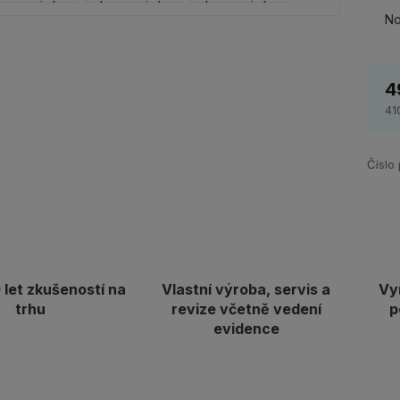
No
4
41
Číslo
let zkušeností na
Vlastní výroba, servis a
Vy
trhu
revize včetně vedení
p
evidence