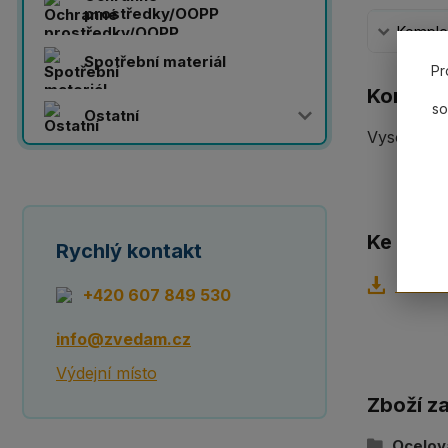
prostředky/OOPP
Komplet
Spotřební materiál
Pr
Komplet
so
Ostatní
Vysokopev
Ke staže
Rychlý kontakt
Techni
+420 607 849 530
info@zvedam.cz
Výdejní místo
Zboží z
Ocelov