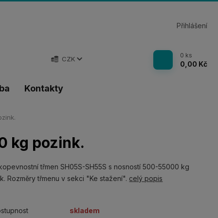
Přihlášení
0
ks
CZK
0,00 Kč
tba
Kontakty
zink.
 kg pozink.
kopevnostní třmen SH05S-SH55S s nosností 500-55000 kg
k. Rozměry třmenu v sekci "Ke stažení".
celý popis
stupnost
skladem