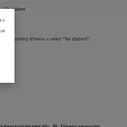
Ke stažení
a v
oli
k. Rozměry třmenu v sekci "Ke stažení".
slušenství/náhradní díly
Třmeny pevnostní