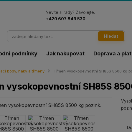
Nevíte si rady? Zavolejte.
+420 607 849 530
Hledat
odní podmínky
Jak nakupovat
Doprava a pla
ací body, háky a třmeny
Třmen vysokopevnostní SH85S 8500 kg po
n vysokopevnostní SH85S 8500
Vyso
pozin
Do