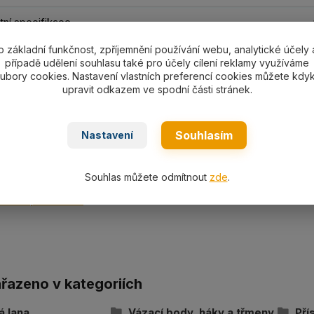
ní specifikace
o základní funkčnost, zpříjemnění používání webu, analytické účely 
případě udělení souhlasu také pro účely cílení reklamy využíváme
ní specifikace
ubory cookies. Nastavení vlastních preferencí cookies můžete kdyk
upravit odkazem ve spodní části stránek.
nostní třmen SH05S-SH55S s nosností 500-55000 kg pozin
Souhlasím
Nastavení
ní
Souhlas můžete odmítnout
zde
.
cká specifikace
ařazeno v kategoriích
á lana
Vázací body, háky a třmeny
Pří