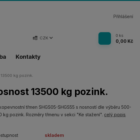
Přihlášení
0
ks
CZK
0,00 Kč
tba
Kontakty
13500 kg pozink.
snost 13500 kg pozink.
kopevnostní třmen SHGS05-SHGS55 s nosností dle výběru 500-
 kg pozink. Rozměry třmenu v sekci "Ke stažení".
celý popis
stupnost
skladem