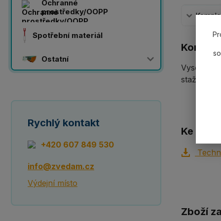
Ochranné
prostředky/OOPP
Komplet
Pr
Spotřební materiál
Komplet
so
Ostatní
Vysokopev
stažení".
Rychlý kontakt
Ke staže
+420 607 849 530
Techni
info@zvedam.cz
Výdejní místo
Zboží z