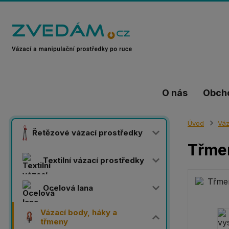
O nás
Obch
Úvod
Váz
Řetězové vázací prostředky
Třme
Textilní vázací prostředky
Ocelová lana
Vázací body, háky a
třmeny