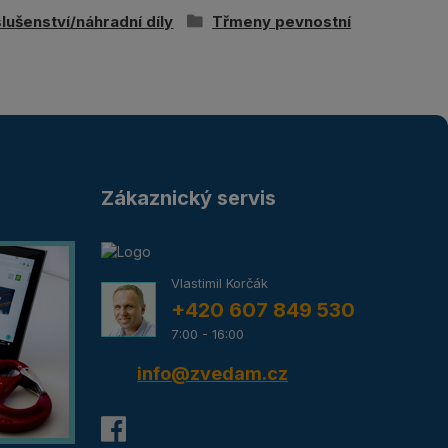
slušenství/náhradní díly
Třmeny pevnostní
Zákaznický servis
Vlastimil Korčák
+420 607 849 530
7:00 - 16:00
info@zvedam.cz