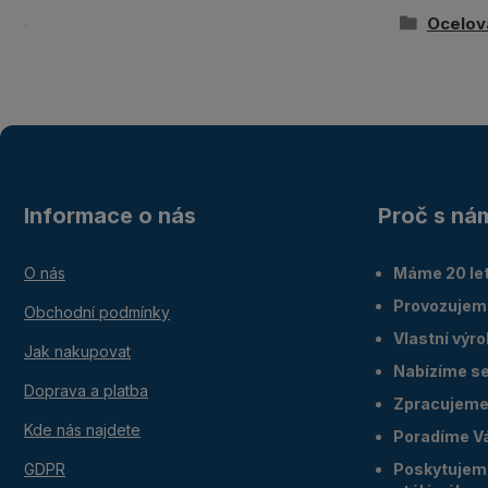
Ocelov
Informace o nás
Proč s ná
O nás
Máme 20 let
Provozujem
Obchodní podmínky
Vlastní výr
Jak nakupovat
Nabízíme ser
Doprava a platba
Zpracujeme 
Kde nás najdete
Poradíme V
GDPR
Poskytujeme