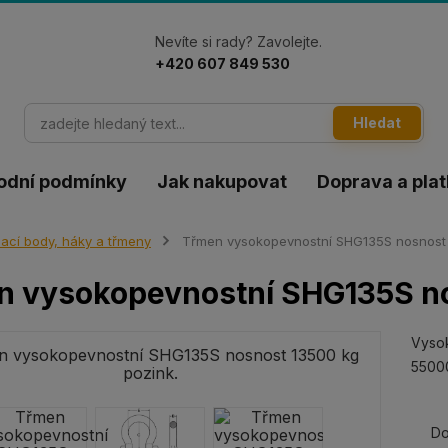
Nevíte si rady? Zavolejte.
+420 607 849 530
Hledat
odní podmínky
Jak nakupovat
Doprava a pla
ací body, háky a třmeny
Třmen vysokopevnostní SHG135S nosnost 
n vysokopevnostní SHG135S no
Vyso
55000
Do