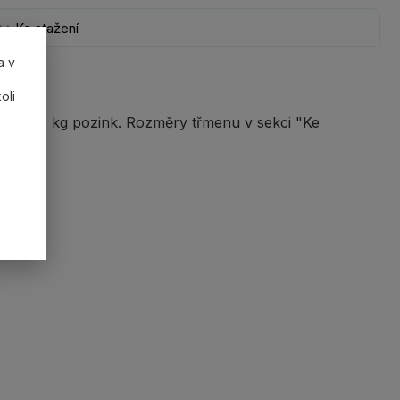
Ke stažení
a v
oli
55000 kg pozink. Rozměry třmenu v sekci "Ke