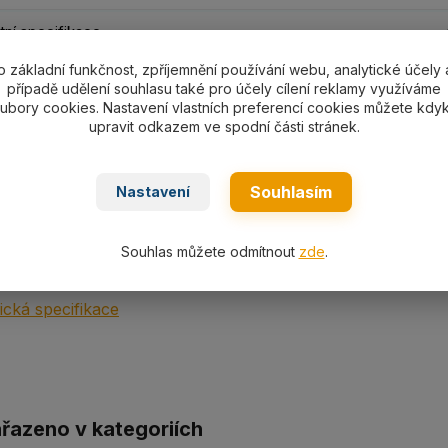
ní specifikace
o základní funkčnost, zpříjemnění používání webu, analytické účely 
případě udělení souhlasu také pro účely cílení reklamy využíváme
ní specifikace
ubory cookies. Nastavení vlastních preferencí cookies můžete kdyk
upravit odkazem ve spodní části stránek.
nostní třmen SHGS05-SHGS55 s nosností dle výběru 500-
Souhlasím
Nastavení
Souhlas můžete odmítnout
zde
.
ní
cká specifikace
ařazeno v kategoriích