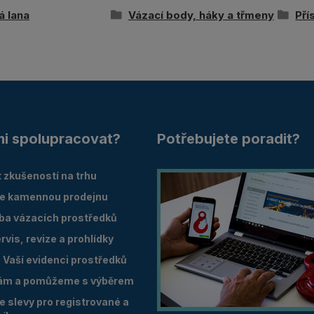
á lana
Vázací body, háky a třmeny
Pří
mi spolupracovat?
Potřebujete poradit?
 zkušeností na trhu
e kamennou prodejnu
oba vázacích prostředků
vis, revize a prohlídky
Vaší evidenci prostředků
ám a pomůžeme s výběrem
 slevy pro registrované a