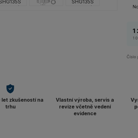
No
1
1 
Číslo
let zkušeností na
Vlastní výroba, servis a
Vy
trhu
revize včetně vedení
p
evidence