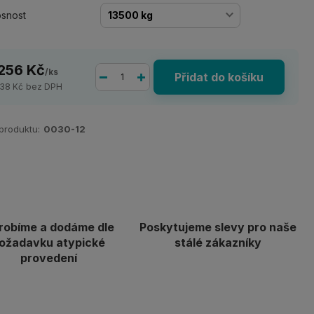
snost
 256 Kč
/
ks
Přidat do košíku
038 Kč
bez DPH
 produktu:
0030-12
robíme a dodáme dle
Poskytujeme slevy pro naše
ožadavku atypické
stálé zákazníky
provedení