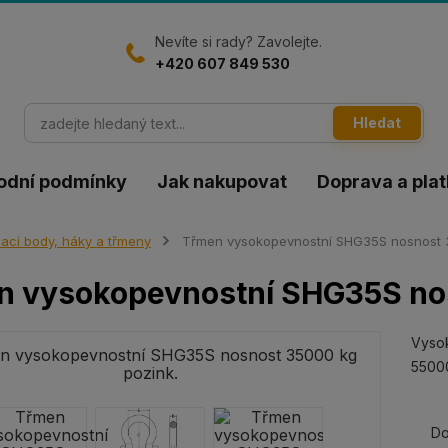
Nevíte si rady? Zavolejte.
+420 607 849 530
Hledat
odní podmínky
Jak nakupovat
Doprava a pla
ací body, háky a třmeny
Třmen vysokopevnostní SHG35S nosnost 3
n vysokopevnostní SHG35S nos
Vyso
55000
Do