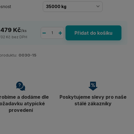
snost
 479 Kč
/
ks
Přidat do košíku
702 Kč
bez DPH
 produktu:
0030-15
robíme a dodáme dle
Poskytujeme slevy pro naše
ožadavku atypické
stálé zákazníky
provedení