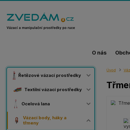
O nás
Obch
Úvod
Váz
Řetězové vázací prostředky
Třme
Textilní vázací prostředky
Ocelová lana
Vázací body, háky a
třmeny