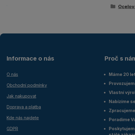
Ocelov
Informace o nás
Proč s ná
O nás
Máme 20 let
Provozujem
Obchodní podmínky
Vlastní výr
Jak nakupovat
Nabízíme ser
Doprava a platba
Zpracujeme 
Kde nás najdete
Poradíme V
GDPR
Poskytujeme
stálé zákaz