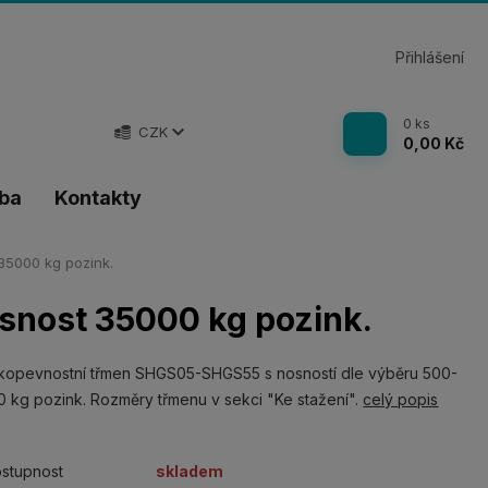
Přihlášení
0
ks
CZK
0,00 Kč
tba
Kontakty
5000 kg pozink.
nost 35000 kg pozink.
kopevnostní třmen SHGS05-SHGS55 s nosností dle výběru 500-
 kg pozink. Rozměry třmenu v sekci "Ke stažení".
celý popis
stupnost
skladem