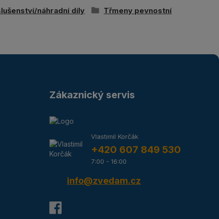
slušenství/náhradní díly
Třmeny pevnostní
Zákaznický servis
Vlastimil Korčák
+420 607 849 530
7:00 - 16:00
info@zvedam.cz