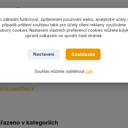
ní specifikace
o základní funkčnost, zpříjemnění používání webu, analytické účely 
případě udělení souhlasu také pro účely cílení reklamy využíváme
ní specifikace
ubory cookies. Nastavení vlastních preferencí cookies můžete kdyk
upravit odkazem ve spodní části stránek.
nostní třmen SHGS05-SHGS55 s nosností dle výběru 500-
Souhlasím
Nastavení
Souhlas můžete odmítnout
zde
.
ní
cká specifikace
ařazeno v kategoriích