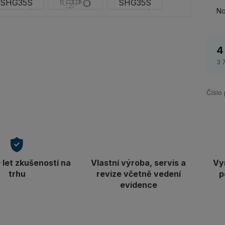
No
4
3 
Číslo
let zkušeností na
Vlastní výroba, servis a
Vy
trhu
revize včetně vedení
p
evidence