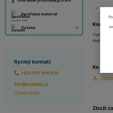
Ochranné prostředky/OOPP
Komplet
Spotřební materiál
Pr
Komplet
so
Ostatní
Vysokopev
stažení".
Rychlý kontakt
Ke staže
+420 607 849 530
Techni
info@zvedam.cz
Výdejní místo
Zboží z