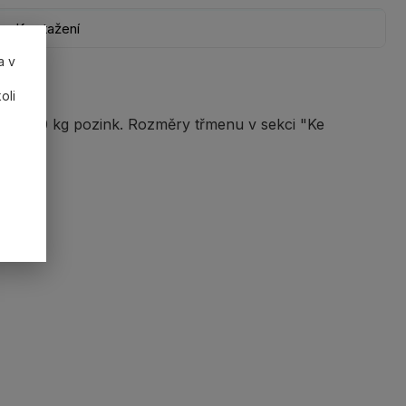
Ke stažení
a v
oli
55000 kg pozink. Rozměry třmenu v sekci "Ke