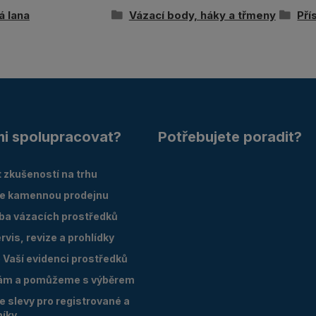
á lana
Vázací body, háky a třmeny
Pří
mi spolupracovat?
Potřebujete poradit?
 zkušeností na trhu
e kamennou prodejnu
oba vázacích prostředků
vis, revize a prohlídky
Vaší evidenci prostředků
ám a pomůžeme s výběrem
 slevy pro registrované a
níky